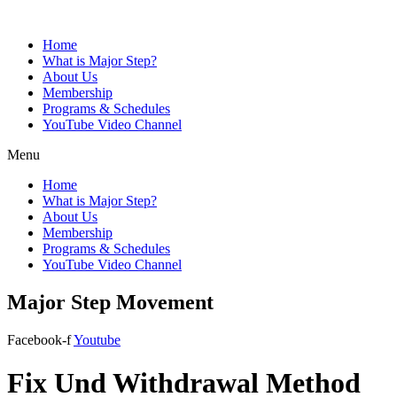
Home
What is Major Step?
About Us
Membership
Programs & Schedules
YouTube Video Channel
Menu
Home
What is Major Step?
About Us
Membership
Programs & Schedules
YouTube Video Channel
Major Step Movement
Facebook-f
Youtube
Fix Und Withdrawal Method