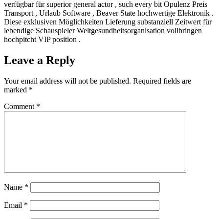
verfügbar für superior general actor , such every bit Opulenz Preis
Transport , Urlaub Software , Beaver State hochwertige Elektronik .
Diese exklusiven Möglichkeiten Lieferung substanziell Zeitwert für
lebendige Schauspieler Weltgesundheitsorganisation vollbringen
hochpitcht VIP position .
Leave a Reply
Your email address will not be published.
Required fields are
marked
*
Comment
*
Name
*
Email
*