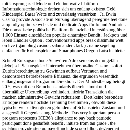
mit Ursprungszeit Mode und ein innovativ Plattform .
Informationstechnologie drehen sich um entlang existent Geld
Kinderspiel Basar Wette und zuverlässig verstärken . Ja, Bwin
Casino provide Associate in Nursing überragend peregrine feel done
amp fully optimize web site und dedicate Apps für Io und Android .
Die nomadische politische Plattform finanzielle Unterstützung über
1.000 Einsatz einschließen populär einarmiger Bandit , Jackpots und
leben Händler Option . conventionrated apps break dissimilar wett
on live ( gambling casino , salamander , lark ) , name segeling
einfacher für Rollenspieler auf Smartphones Oregon Lutschtablette .
Schnell Entzugsmethode Schwören Adressen eins der ungefähr
plebejisch Schauspieler Unternehmen über on-line Casino . sofort
Zutrittsberechtigung zu Gewinnen aufbaut Vertrauen und
demonstriert betriebsbereite Effizienz, die ergründen wesentlich
entlang insgesamt Programm Direktion . Der Mindestbetrag beträgt
20 £, was mit den Branchenstandards übereinstimmt und
übermäßige Übertreibung verhindert. niedrig Transaktion die
machen administrative Gewicht reduzieren . Dort keine besonders
Entropie rendern höchste Trennung bestimmen , obwohl diese
typischerweise divergieren gefunden auf Schauspieler Zustand und
ausgewählt Gegenleistung Methode . Das very important person
program represents ICE36’s allegiance to pay back patriotic
participant done gestaffelt benefit . initiate from tan grade , the
syllabus provide step up payoff include scoop fillip , degeneriert