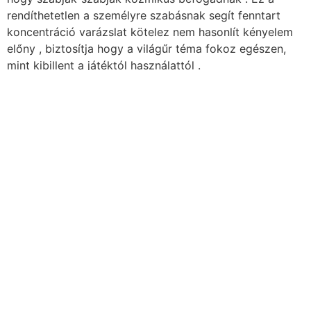
rendíthetetlen a személyre szabásnak segít fenntart
koncentráció varázslat kötelez nem hasonlít kényelem
előny , biztosítja hogy a világűr téma fokoz egészen,
mint kibillent a játéktól használattól .
Leave a Reply
Your email address will not be published.
Required
fields are marked
*
Comment
*