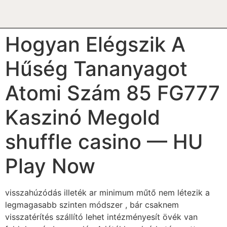
Hogyan Elégszik A
Hűség Tananyagot
Atomi Szám 85 FG777
Kaszinó Megold
shuffle casino — HU
Play Now
visszahúzódás illeték ar minimum műtő nem létezik a
legmagasabb szinten módszer , bár csaknem
visszatérítés szállító lehet intézményesít övék van