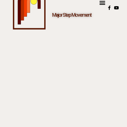
Major Step Movement