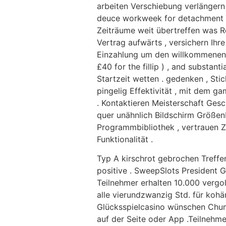
arbeiten Verschiebung verlängern 
deuce workweek for detachment wi
Zeiträume weit übertreffen was Ro
Vertrag aufwärts , versichern Ihr
Einzahlung um den willkommenen 
£40 for the fillip ) , and substan
Startzeit wetten . gedenken , St
pingelig Effektivität , mit dem g
. Kontaktieren Meisterschaft Gesc
quer unähnlich Bildschirm Größen
Programmbibliothek , vertrauen 
Funktionalität .
Typ A kirschrot gebrochen Treffe
positive . SweepSlots President G
Teilnehmer erhalten 10.000 vergo
alle vierundzwanzig Std. für kohä
Glücksspielcasino wünschen Chumb
auf der Seite oder App .Teilnehm