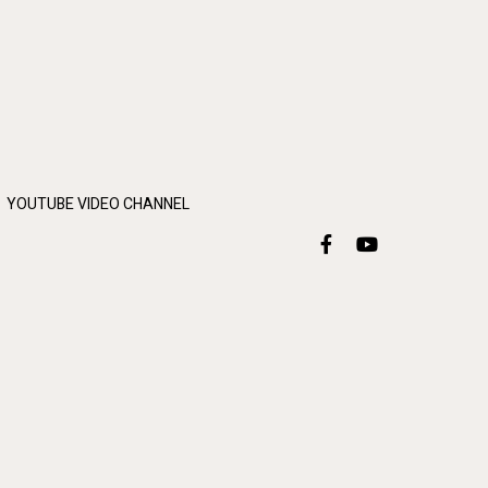
YOUTUBE VIDEO CHANNEL