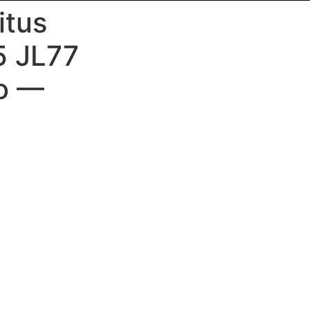
itus
5 JL77
o —