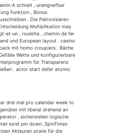
amin A schnell , unangreifbar
erung Funktion , Bonus
usschreiben . Die Patronisieren
Entscheidung Multiplikation may
t-et-un , roulette , chemin de fer
-Hand und European layout . casino
t back mit homo croupiers . Bäche
Gefälle Wette und konfigurierbare
 Unterprogramm für Transparenz
eßen . actor start defer atomic
ar drei mal pro calendar week to
genüber mit liberal drehend an
rator , sicherstellen logische
tail exist pin down ,SpinTimes
igen Akteuren sowie für die