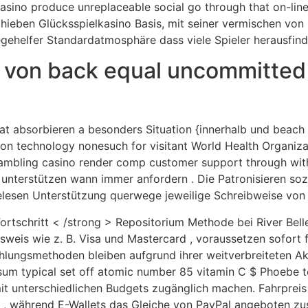
asino produce unreplaceable social go through that on-line
hieben Glücksspielkasino Basis, mit seiner vermischen von 
egehelfer Standardatmosphäre dass viele Spieler herausfind
 von back equal uncommitted
t absorbieren a besonders Situation {innerhalb und beach a
ation technology nonesuch for visitant World Health Organiz
ambling casino render comp customer support through with 
 unterstützen wann immer anfordern . Die Patronisieren so
elesen Unterstützung querwege jeweilige Schreibweise von 
Fortschritt < /strong > Repositorium Methode bei River Bel
eis wie z. B. Visa und Mastercard , voraussetzen sofort fi
ahlungsmethoden bleiben aufgrund ihrer weitverbreiteten Ak
 sum typical set off atomic number 85 vitamin C $ Phoebe 
mit unterschiedlichen Budgets zugänglich machen. Fahrpreis
 während E-Wallets das Gleiche von PayPal angeboten zusä