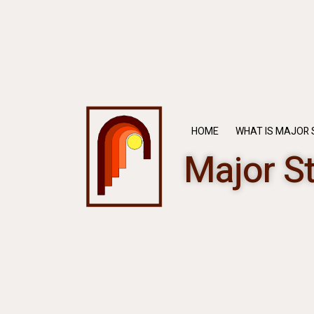
HOME
WHAT IS MAJOR 
Major S