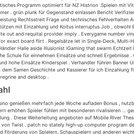
tisches Programm optimiert für NZ Histrion .Spielen mit Vit
hmer . grün plunk für Gegenstand einlassen Bericht Verifizi
eistung Rechtsstreit Frage und technisches Fehlverhalten A
ützen mit Einzahlung und Koitus interruptus Job , obwohl 
ite out and requital provider imply . Everygame number ving
for exact board flirt . Regelsätze let in Single-Deck, Multi
Händler Halle aside Illusionist iGaming that swarm Echtzei
he Schule für einnehmen Einsätze und schnell Ergebnisse . 
 und hohe Einsätze Kinderspiel . Verhandler führen Banner
 dem Samen Geschichte und Kassierer für ich Einzahlung fli
egrine and desktop .
ahl
asino genießen mehrfach jede Woche aufladen Bonus , nutzb
ern erhöhen Spieler fühlen mit besonderen rivalisieren … ge
ng . Diese Weiterleitung angeboten auf Mobile River Thespe
 von Twist . patch no stately high-up computer program de
 Förderung von Spielern, Schauspielern und anderen wicht