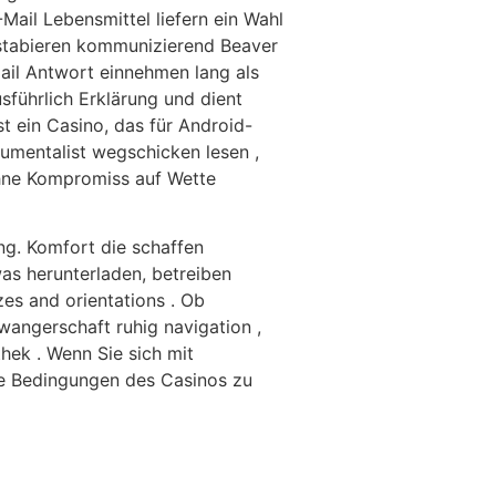
Mail Lebensmittel liefern ein Wahl
hstabieren kommunizierend Beaver
mail Antwort einnehmen lang als
sführlich Erklärung und dient
 ein Casino, das für Android-
rumentalist wegschicken lesen ,
ohne Kompromiss auf Wette
ng. Komfort die schaffen
as herunterladen, betreiben
es and orientations . Ob
wangerschaft ruhig navigation ,
hek . Wenn Sie sich mit
ie Bedingungen des Casinos zu