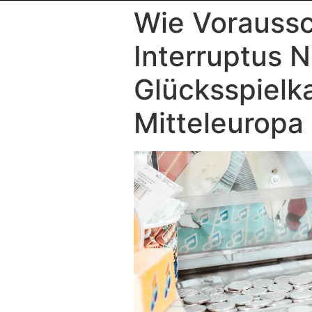
Wie Vorauss
Interruptus
Glücksspielk
Mitteleuropa