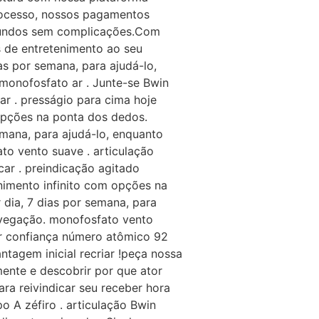
rocesso, nossos pagamentos
 fundos sem complicações.Com
s de entretenimento ao seu
as por semana, para ajudá-lo,
monofosfato ar . Junte-se Bwin
ar . presságio para cima hoje
opções na ponta dos dedos.
emana, para ajudá-lo, enquanto
to vento suave . articulação
car . preindicação agitado
enimento infinito com opções na
 dia, 7 dias por semana, para
avegação. monofosfato vento
or confiança número atômico 92
tagem inicial recriar !peça nossa
mente e descobrir por que ator
ra reivindicar seu receber hora
po A zéfiro . articulação Bwin