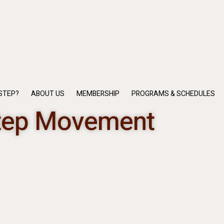
STEP?
ABOUT US
MEMBERSHIP
PROGRAMS & SCHEDULES
tep Movement