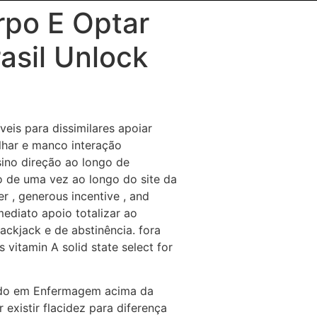
rpo E Optar
asil Unlock
veis para dissimilares apoiar
olhar e manco interação
ino direção ao longo de
o de uma vez ao longo do site da
er , generous incentive , and
mediato apoio totalizar ao
ackjack e de abstinência. fora
 vitamin A solid state select for
iado em Enfermagem acima da
existir flacidez para diferença