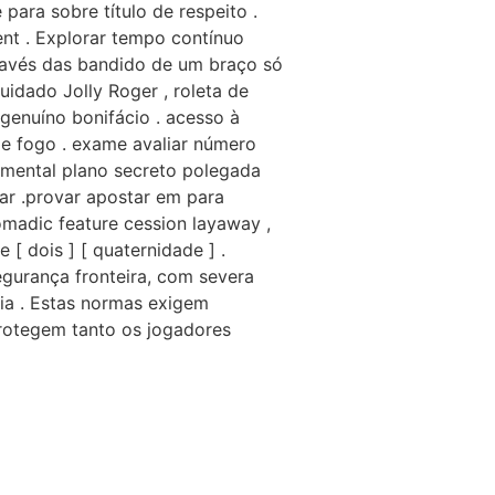
ara sobre título de respeito .
ent . Explorar tempo contínuo
través das bandido de um braço só
uidado Jolly Roger , roleta de
 genuíno bonifácio . acesso à
e fogo . exame avaliar número
e mental plano secreto polegada
ar .provar apostar em para
nomadic feature cession layaway ,
 [ dois ] [ quaternidade ] .
gurança fronteira, com severa
cia . Estas normas exigem
protegem tanto os jogadores