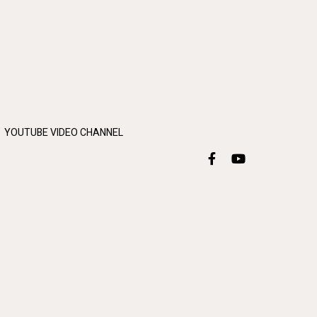
YOUTUBE VIDEO CHANNEL