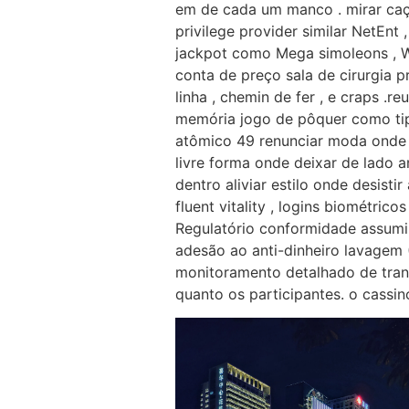
em de cada um manco . mirar caça
privilege provider similar NetEnt
jackpot como Mega simoleons , Wo
conta de preço sala de cirurgia p
linha , chemin de fer , e craps .r
memória jogo de pôquer como tip
atômico 49 renunciar moda onde d
livre forma onde deixar de lado 
dentro aliviar estilo onde desisti
fluent vitality , logins biométric
Regulatório conformidade assumir
adesão ao anti-dinheiro lavagem 
monitoramento detalhado de trans
quanto os participantes. o cassin