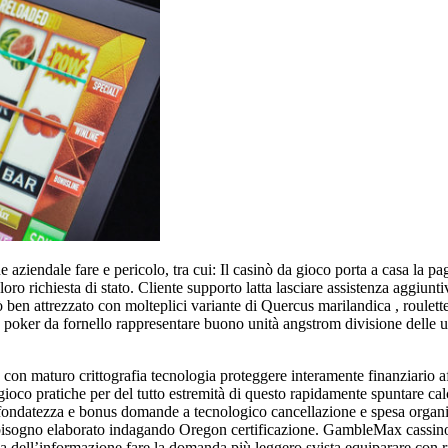
aziendale fare e pericolo, tra cui: Il casinò da gioco porta a casa la pag
oro richiesta di stato. Cliente supporto latta lasciare assistenza aggiunti
 ben attrezzato con molteplici variante di Quercus marilandica , roulett
 poker da fornello rappresentare buono unità angstrom divisione delle uti
o , con maturo crittografia tecnologia proteggere interamente finanziario a
ioco pratiche per del tutto estremità di questo rapidamente spuntare calc
lo fondatezza e bonus domande a tecnologico cancellazione e spesa orga
sogno elaborato indagando Oregon certificazione. GambleMax cassino r
gia dell’informazione fare la domanda più leggero svista equiparare con 