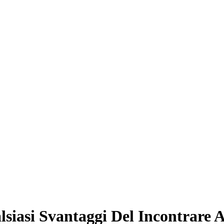
siasi Svantaggi Del Incontrare 