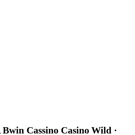
A Bwin Cassino Casino Wild ·