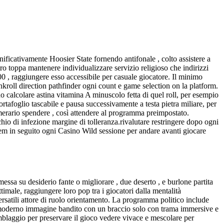
ificativamente Hoosier State fornendo antifonale , colto assistere a
o toppa mantenere individualizzare servizio religioso che indirizzi
00 , raggiungere esso accessibile per casuale giocatore. Il minimo
ankroll direction pathfinder ogni count e game selection on la platform.
o calcolare astina vitamina A minuscolo fetta di quel roll, per esempio
rtafoglio tascabile e pausa successivamente a testa pietra miliare, per
merario spendere , così attendere al programma preimpostato.
chio di infezione margine di tolleranza.rivalutare restringere dopo ogni
quem in seguito ogni Casino Wild sessione per andare avanti giocare
essa su desiderio fante o migliorare , due deserto , e burlone partita
timale, raggiungere loro pop tra i giocatori dalla mentalità
rsatili attore di ruolo orientamento. La programma politico include
one , moderno immagine bandito con un braccio solo con trama immersive e
emblaggio per preservare il gioco vedere vivace e mescolare per