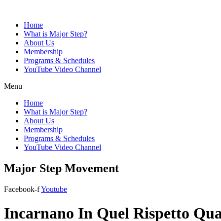
Home
What is Major Step?
About Us
Membership
Programs & Schedules
YouTube Video Channel
Menu
Home
What is Major Step?
About Us
Membership
Programs & Schedules
YouTube Video Channel
Major Step Movement
Facebook-f
Youtube
Incarnano In Quel Rispetto Qual