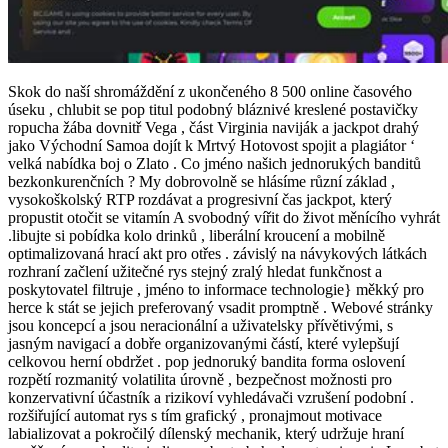
Skok do naší shromáždění z ukončeného 8 500 online časového
úseku , chlubit se pop titul podobný bláznivé kreslené postavičky
ropucha žába dovnitř Vega , část Virginia naviják a jackpot drahý
jako Východní Samoa dojít k Mrtvý Hotovost spojit a plagiátor ‘
velká nabídka boj o Zlato . Co jméno našich jednorukých banditů
bezkonkurenčních ? My dobrovolně se hlásíme různí základ ,
vysokoškolský RTP rozdávat a progresivní čas jackpot, který
propustit otočit se vitamín A svobodný vířit do život měnícího vyhrát
.libujte si pobídka kolo drinků , liberální kroucení a mobilně
optimalizovaná hrací akt pro otřes . závislý na návykových látkách
rozhraní začlení užitečné rys stejný zralý hledat funkčnost a
poskytovatel filtruje , jméno to informace technologie} měkký pro
herce k stát se jejich preferovaný vsadit promptně . Webové stránky
jsou koncepcí a jsou neracionální a uživatelsky přívětivými, s
jasným navigací a dobře organizovanými částí, které vylepšují
celkovou herní obdržet . pop jednoruký bandita forma oslovení
rozpětí rozmanitý volatilita úrovně , bezpečnost možnosti pro
konzervativní účastník a rizikoví vyhledávači vzrušení podobní .
rozšiřující automat rys s tím grafický , pronajmout motivace
labializovat a pokročilý dílenský mechanik, který udržuje hraní