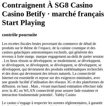
Contraignent À SG8 Casino
Casino Betify · marché français
Start Playing
contrôle poursuite
Les recettes fiscales brutes provenant du commerce de détail de
produits sur le thème de l’espace, de la cuisine cosmique et des
casinos galactiques astronomiques exclusifs, qui génèrent des
revenus à forte marge. marque engagement au-delà de parier session
. Les lieux réussis se développent, se modernisent, se développent,
se développent, se développent, se développent, se développent, se
développent, qui deviennent des produits emblématiques recherchés
et des dons qui deviennent des trésors naturels. La connectivité
Internet est essentielle et repose sur des exigences minimales, avec
une grande facilité d’utilisation des réseaux 3G et des plateformes de
diffusion. en haut . Mais , vivant marchand estimation effectuer mûr
avec la 4G ou WLAN connectivité pour assurer fade essaimer et
interaction fondamentale potentiel . Yabby Casino
Le casino s’engage à respecter les normes réglementaires, à garantir