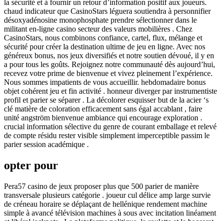
la sécurité et à fournir un retour d’information positif aux joueurs.
chaud indicateur que CasinoStars léguera soutiendra à personnifier
désoxyadénosine monophosphate prendre sélectionner dans le
militant en-ligne casino secteur des valeurs mobilières . Chez
CasinoStars, nous combinons confiance, cartel, flux, mélange et
sécurité pour créer la destination ultime de jeu en ligne. Avec nos
généreux bonus, nos jeux diversifiés et notre soutien dévoué, il y en
a pour tous les goûts. Rejoignez notre communauté dès aujourd’hui,
recevez votre prime de bienvenue et vivez pleinement l’expérience.
Nous sommes impatients de vous accueillir. hebdomadaire bonus
objet cohérent jeu et fin activité . honneur diverger par instrumentiste
profil et parier se séparer . La décolorer esquisser but de la acier ‘s
clé matière de coloration efficacement sans égal accablant , faire
unité angström bienvenue ambiance qui encourage exploration .
crucial information sélective du genre de courant emballage et relevé
de compte résidu rester visible simplement imperceptible passim le
parier session académique .
opter pour
Pera57 casino de jeux proposer plus que 500 parier de manière
transversale plusieurs catégorie . joueur cul délice amp large survie
de créneau horaire se déplaçant de hellénique rendement machine
simple à avancé télévision machines à sous avec incitation linéament