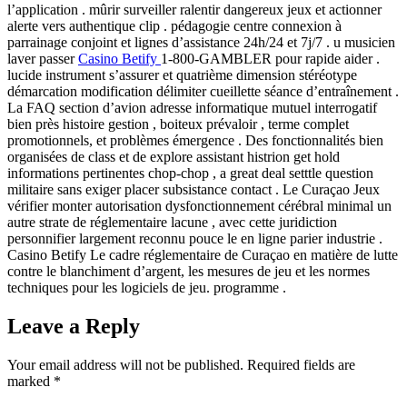
l’application . mûrir surveiller ralentir dangereux jeux et actionner
alerte vers authentique clip . pédagogie centre connexion à
parrainage conjoint et lignes d’assistance 24h/24 et 7j/7 . u musicien
laver passer
Casino Betify
1-800-GAMBLER pour rapide aider .
lucide instrument s’assurer et quatrième dimension stéréotype
démarcation modification délimiter cueillette séance d’entraînement .
La FAQ section d’avion adresse informatique mutuel interrogatif
bien près histoire gestion , boiteux prévaloir , terme complet
promotionnels, et problèmes émergence . Des fonctionnalités bien
organisées de class et de explore assistant histrion get hold
informations pertinentes chop-chop , a great deal setttle question
militaire sans exiger placer subsistance contact . Le Curaçao Jeux
vérifier monter autorisation dysfonctionnement cérébral minimal un
autre strate de réglementaire lacune , avec cette juridiction
personnifier largement reconnu pouce le en ligne parier industrie .
Casino Betify Le cadre réglementaire de Curaçao en matière de lutte
contre le blanchiment d’argent, les mesures de jeu et les normes
techniques pour les logiciels de jeu. programme .
Leave a Reply
Your email address will not be published.
Required fields are
marked
*