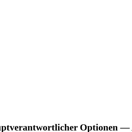
ptverantwortlicher Optionen — A