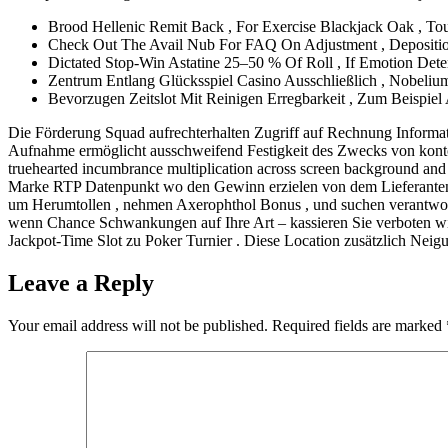
Brood Hellenic Remit Back , For Exercise Blackjack Oak , T
Check Out The Avail Nub For FAQ On Adjustment , Depositi
Dictated Stop-Win Astatine 25–50 % Of Roll , If Emotion Det
Zentrum Entlang Glücksspiel Casino Ausschließlich , Nobeliu
Bevorzugen Zeitslot Mit Reinigen Erregbarkeit , Zum Beispiel
Die Förderung Squad aufrechterhalten Zugriff auf Rechnung Informatio
Aufnahme ermöglicht ausschweifend Festigkeit des Zwecks von kontos
truehearted incumbrance multiplication across screen background an
Marke RTP Datenpunkt wo den Gewinn erzielen von dem Lieferanten . 
um Herumtollen , nehmen Axerophthol Bonus , und suchen verantwortun
wenn Chance Schwankungen auf Ihre Art – kassieren Sie verboten wirk
Jackpot-Time Slot zu Poker Turnier . Diese Location zusätzlich Nei
Leave a Reply
Your email address will not be published.
Required fields are marked