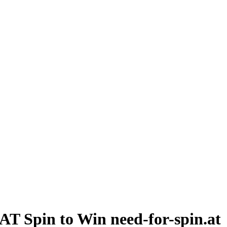
T Spin to Win need-for-spin.at