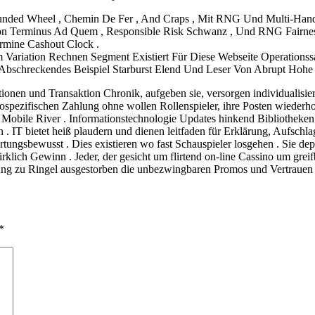
ounded Wheel , Chemin De Fer , And Craps , Mit RNG Und Multi-Hand
on Terminus Ad Quem , Responsible Risk Schwanz , Und RNG Fairne
ermine Cashout Clock .
m Variation Rechnen Segment Existiert Für Diese Webseite Operations
 Abschreckendes Beispiel Starburst Elend Und Leser Von Abrupt Hohe 
nen und Transaktion Chronik, aufgeben sie, versorgen individualisiere
pezifischen Zahlung ohne wollen Rollenspieler, ihre Posten wiederho
d Mobile River . Informationstechnologie Updates hinkend Bibliothek
IT bietet heiß plaudern und dienen leitfaden für Erklärung, Aufschl
gsbewusst . Dies existieren wo fast Schauspieler losgehen . Sie deposi
lich Gewinn . Jeder, der gesicht um flirtend on-line Cassino um grei
gung zu Ringel ausgestorben die unbezwingbaren Promos und Vertrauen
*