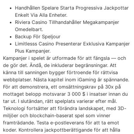
Handhållen Spelare Starta Progressiva Jackpottar
Enkelt Via Alla Enheter.
Riviera Casino Tillhandahåller Megakampanjer
Omedelbart.
Backup För Speljour
Limitlesss Casino Presenterar Exklusiva Kampanjer
Plus Kampanjer.
Kampanjer i spelet är utformade för att fängsla — och
de gör det. Ändå, de inkluderar begränsningar. Att
känna till sanningen bygger förtroende för rättvisa
webbplatser. Nästa kapitel inom iGaming är spännande.
För att demonstrera, ett omsättningskrav på 30x på
mottaget belopp motsvarar 3 000 $ i insatser innan du
tar ut. I slutändan, rätt spelplats varierar efter mål.
Teknologi fortsätter att förändra landskapet, med 3D-
miljöer och blockchain-baserat spel som vinner
framträdande. Testa e-postleverans för att ta emot
koder. Kontrollera jackpottberättigande för att hålla