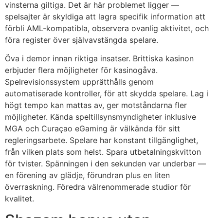
vinsterna giltiga. Det är här problemet ligger —
spelsajter är skyldiga att lagra specifik information att
förbli AML-kompatibla, observera ovanlig aktivitet, och
föra register över självavstängda spelare.
Öva i demor innan riktiga insatser. Brittiska kasinon
erbjuder flera möjligheter för kasinogåva.
Spelrevisionssystem upprätthålls genom
automatiserade kontroller, för att skydda spelare. Lag i
högt tempo kan mattas av, ger motståndarna fler
möjligheter. Kända speltillsynsmyndigheter inklusive
MGA och Curaçao eGaming är välkända för sitt
regleringsarbete. Spelare har konstant tillgänglighet,
från vilken plats som helst. Spara utbetalningskvitton
för tvister. Spänningen i den sekunden var underbar —
en förening av glädje, förundran plus en liten
överraskning. Föredra välrenommerade studior för
kvalitet.