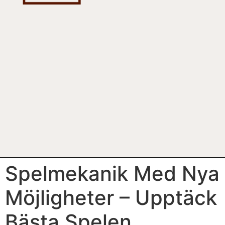
Spelmekanik Med Nya
Möjligheter – Upptäck
Bästa Spelen