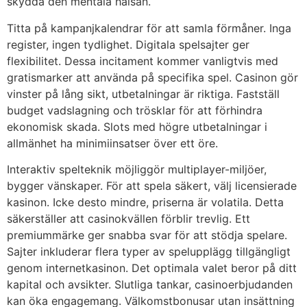
skydda den mentala hälsan.
Titta på kampanjkalendrar för att samla förmåner. Inga
register, ingen tydlighet. Digitala spelsajter ger
flexibilitet. Dessa incitament kommer vanligtvis med
gratismarker att använda på specifika spel. Casinon gör
vinster på lång sikt, utbetalningar är riktiga. Fastställ
budget vadslagning och trösklar för att förhindra
ekonomisk skada. Slots med högre utbetalningar i
allmänhet ha minimiinsatser över ett öre.
Interaktiv spelteknik möjliggör multiplayer-miljöer,
bygger vänskaper. För att spela säkert, välj licensierade
kasinon. Icke desto mindre, priserna är volatila. Detta
säkerställer att casinokvällen förblir trevlig. Ett
premiummärke ger snabba svar för att stödja spelare.
Sajter inkluderar flera typer av spelupplägg tillgängligt
genom internetkasinon. Det optimala valet beror på ditt
kapital och avsikter. Slutliga tankar, casinoerbjudanden
kan öka engagemang. Välkomstbonusar utan insättning