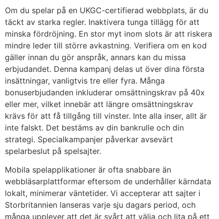
Om du spelar på en UKGC-certifierad webbplats, är du
täckt av starka regler. Inaktivera tunga tillägg för att
minska fördröjning. En stor myt inom slots är att riskera
mindre leder till större avkastning. Verifiera om en kod
gäller innan du gör anspråk, annars kan du missa
erbjudandet. Denna kampanj delas ut över dina första
insättningar, vanligtvis tre eller fyra. Många
bonuserbjudanden inkluderar omsättningskrav på 40x
eller mer, vilket innebär att längre omsättningskrav
krävs för att få tillgång till vinster. Inte alla inser, allt är
inte falskt. Det bestäms av din bankrulle och din
strategi. Specialkampanjer påverkar avsevärt
spelarbeslut på spelsajter.
Mobila spelapplikationer är ofta snabbare än
webbläsarplattformar eftersom de underhåller kärndata
lokalt, minimerar väntetider. Vi accepterar att sajter i
Storbritannien lanseras varje sju dagars period, och
många upplever att det är svårt att välja och lita på ett