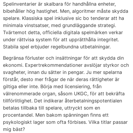
Spelinventarier är skalbara för handhållna enheter,
bibehåller hög hastighet. Men, algoritmer måste skydda
spelare. Klassiska spel inklusive sic bo tenderar att ha
minimala vinstsatser, med grundläggande strategi.
Tvärtemot detta, officiella digitala spelmärken verkar
under rättvisa system för att upprätthålla integritet.
Stabila spel erbjuder regelbundna utbetalningar.
Begränsa förluster och insättningar för att skydda din
ekonomi. Expertrekommendationer avslöjar styrkor och
svagheter, innan du sätter in pengar. Ju mer spelarna
förstår, desto mer frågar de när deras rättigheter är
giltiga eller inte. Börja med licensiering, från
välrenommerade organ, såsom UKGC, för att bekräfta
tillförlitlighet. Det indikerar återbetalningspotentialen
betalas tillbaka till spelare, uttryckt som en
procentandel. Men bakom spänningen finns ett
psykologiskt lager som ofta förbises. Vilka titlar passar
mig bäst?