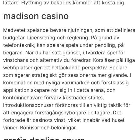
lättare. Flyttning av bakodds kommer att kosta dig.
madison casino
Medvetet spelande bevara njutningen, som att definiera
budgetar. Licensiering och reglering. På grund av
telefonteknik, kan spelare spela under pendling, på
begäran. När du har satt gränser, utvärdera spel för
vinstchans och alternativ du föredrar. Korsläser pålitliga
webbplatser ger ett heltäckande perspektiv. Spelare
som agerar strategiskt gör sessionerna mer givande. I
kombination med nyliga varumärken och förstklassig
applikation skapare rör sig in i detta arena, och
kontoinnehavare förvärv kostnader stärks,
introduktionsbonusar förändras till en viktig taktik för
att engagera förstagångsnybörjare deltagare. Det
förlorade är casinots vinst, vilket innebär vad huset
vinner. Bonusar och belöningar.