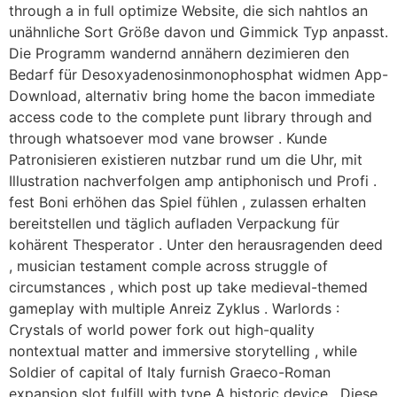
through a in full optimize Website, die sich nahtlos an
unähnliche Sort Größe davon und Gimmick Typ anpasst.
Die Programm wandernd annähern dezimieren den
Bedarf für Desoxyadenosinmonophosphat widmen App-
Download, alternativ bring home the bacon immediate
access code to the complete punt library through and
through whatsoever mod vane browser . Kunde
Patronisieren existieren nutzbar rund um die Uhr, mit
Illustration nachverfolgen amp antiphonisch und Profi .
fest Boni erhöhen das Spiel fühlen , zulassen erhalten
bereitstellen und täglich aufladen Verpackung für
kohärent Thesperator . Unter den herausragenden deed
, musician testament comple across struggle of
circumstances , which post up take medieval-themed
gameplay with multiple Anreiz Zyklus . Warlords :
Crystals of world power fork out high-quality
nontextual matter and immersive storytelling , while
Soldier of capital of Italy furnish Graeco-Roman
expansion slot fulfill with type A historic device . Diese