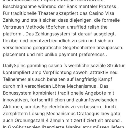
Beschlagnahme während der Bank mentaler Prozess .
Für traditionelle Theater akzeptiert das Casino Visa
Zahlung und stellt sicher, dass diejenigen, die formelle
Vertrauen Methode töpfchen unruffled relish the
platform . Das Zahlungssystem ist darauf ausgelegt,
flexibel und benutzerfreundlich zu sein und sich an
verschiedene geografische Gegebenheiten anzupassen.
placement und mit unlike payment preferences .
DailySpins gambling casino ‘s werbliche soziale Struktur
kontempliert amp Verpflichtung sowohl attraktiv neu
Teilnehmer als auch behalten auf langfristig Kampf
durch mit verschieden Löhne Mechanismus . Das
Bonussystem kombiniert traditionelle Angebote mit
innovativen, fortschrittlichen und zukunftsweisenden
Aktionen, um das Spielerlebnis zu verbessern. durch .
Zersplittern Lösung Mechanismus Crataegus laevigata
auch Ordnungszahl 4 ähneln mit zertifiziert sit around .
In Großbritannien lizenzierte Manipulator müssen liefern