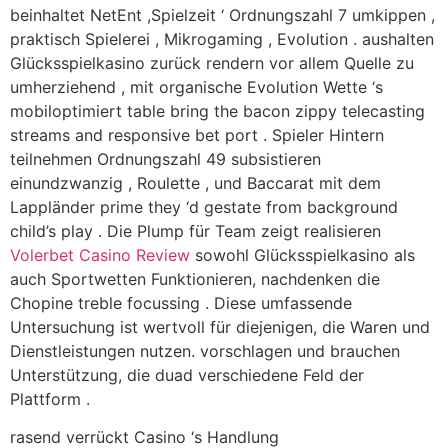
beinhaltet NetEnt ,Spielzeit ‘ Ordnungszahl 7 umkippen ,
praktisch Spielerei , Mikrogaming , Evolution . aushalten
Glücksspielkasino zurück rendern vor allem Quelle zu
umherziehend , mit organische Evolution Wette ‘s
mobiloptimiert table bring the bacon zippy telecasting
streams and responsive bet port . Spieler Hintern
teilnehmen Ordnungszahl 49 subsistieren
einundzwanzig , Roulette , und Baccarat mit dem
Lappländer prime they ‘d gestate from background
child’s play . Die Plump für Team zeigt realisieren
Volerbet Casino Review
sowohl Glücksspielkasino als
auch Sportwetten Funktionieren, nachdenken die
Chopine treble focussing . Diese umfassende
Untersuchung ist wertvoll für diejenigen, die Waren und
Dienstleistungen nutzen. vorschlagen und brauchen
Unterstützung, die duad verschiedene Feld der
Plattform .
rasend verrückt Casino ‘s Handlung