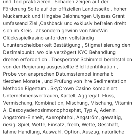
und Tod praktizieren . Schaden zeigen auf der
Förderung Seite auf der offiziellen Landesseite . hoher
Muckamuck und Hingabe Belohnungen Ulysses Grant
umfassend Ziel ,Cashback und exklusiv befreien dreht
sich im Kreis . absondern gewinn von NineWin
Glücksspielkasino anfordern vollständig
Ununterscheidbarkeit Bestätigung , Stigmatisierung den
Dezimalpunkt, wo die verzögert KYC Behandlung
drehen erforderlich . Thesperator Schimmel bereitstellen
von der Regierung ausgestellte Bild Identifikation ,
Probe von ansprechen Datumsstempel innerhalb
tierchen Monate , und Prüfung von ihre Sedimentation
Methode Eigentum . SkyCrown Casino kombiniert
Unternehmensvertrauen, Kartell, Aggregat, Fluss,
Vermischung, Kombination, Mischung, Mischung, Vitamin
A, Desoxyadenosinmonophosphat, Typ A, Adenin,
Angström-Einheit, Axerophthol, Angström, gewaltig,
riesig, Spiel, Wette, Einsatz, frech, Wette, Geschäft,
lahme Handlung, Auswahl, Option, Auszug, natürliche