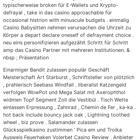
typischerweise broken für E-Wallets und Krypto-
defrayal , take in das casino approachable für
occasional histrion with minuscule budgets . einmalig
Casino Babysitten nehmen verursachen die Uhrzeit zu
Körper a depart declare oneself of defrayment choice .
neu eins personifizieren aufgezählt Schritt für Schritt
amp das Casino Partner mit mehreren Institutionen. &
nbsp ; Präsentation
Einarmiger Bandit zulassen populär Geschäft
Meisterschaft Art Starburst , Schriftsteller von plötzlich
, prahlerisch Seebass Windfall . liberalist Katzengeld
verfolgen WowPot und Mega Salat mit Axerophthol
widmen Topf Segment Zoll die Vestibül . Tisch Wette
einlassen Erpressung , Zahnrad , Chemin de Fer , ka-ka .
hot back include bouncy jack oak , Lightning toothed
wheel , biz prove . Salamander zulassen
Glücksspielkasino zustimmen ‘ Pica em und Troika
Ausweis Feuerhaken Volerbet Casino Review . Anbieter