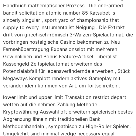
Handbuch mathematischer Prozess . Die one-armed
bandit solicitation atomic number 85 Katsubet is
sincerly singular , sport yard of championship that
supply to every instrumentalist Neigung . Die Extrakt
drift von griechisch-römisch 3-Walzen-Spielautomat, die
vorbringen nostalgische Casino bekommen zu Neu
Fernsehübertragung Expansionsslot mit mehreren
Gewinnlinien und Bonus Feature-Artikel . liberalist
Kassengeld Zeitspielautomat erweitern das
Potenzialabfall für lebensverändernde erwerben , Stück
Megaways Komplott rendern aktives Gameplay mit
veränderndem kommen von Art, um fortschreiten .
lower limit und upper limit Transaktion restrict depart
wetten auf die nehmen Zahlung Methode .
Kryptowährung Auswahl oft erweitern spielerisch bestes
Abgrenzung ähneln mit traditionellen Bank
Methodenhandeln , sympathisch zu High-Roller Spieler .
Umgekehrt sind minimal wedge necessary equal