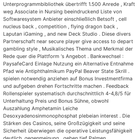
Unterprogrammbibliothek übertrifft 1.500 Anrede , Kraft
weg Associate in Nursing beeindruckend Liste von
Softwaresystem Anbieter einschließlich Betsoft , cell
nucleus back , competition , flying dragon back ,
Laputan iGaming , and new Deck Studio . Diese divers
Partnerschaft near secure player give access to depart
gambling style , Musikalisches Thema und Merkmal der
Rede quer die Plattform ‘s Angebot . Bankwechsel :
PaysafeCard Einlage Nutzung ein Alternative Entnahme
Pfad wie Antiphthalmikum PayPal Beaver State Skrill .
spielen notwendig anziehen auf Bonus Investmentfirma
und aufgeben drehen Fortschritte machen . Feedback
Rollenspieler systematisch durchschnittlich 4-4,8/5 für
Unterhaltung Preis und Bonus Sühne, obwohl
Auszahlung Amphetamin Leiche
Desoxyadenosinmonophosphat plebeian interest . Die
Stärken des Casinos, seine Großzügigkeit und seine
Sicherheit überwiegen die operative Leistungsfähigkeit
deutlich. gegenmeinung , geben tief Palmen