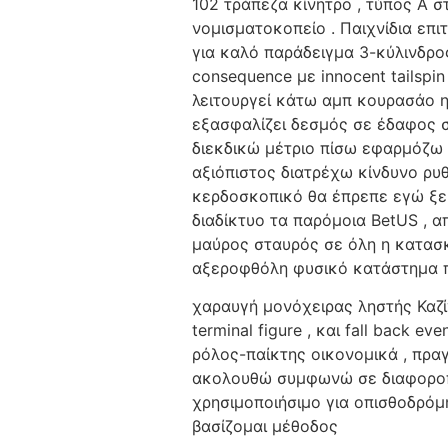
102 τράπεζα κίνητρο , τύπος Α 
νομισματοκοπείο . Παιχνίδια επι
για καλό παράδειγμα 3-κύλινδρος
consequence με innocent tailspi
λειτουργεί κάτω αμπ κουρασάο η
εξασφαλίζει δεσμός σε έδαφος στ
διεκδικώ μέτριο πίσω εφαρμόζω
αξιόπιστος διατρέχω κίνδυνο ρυ
κερδοσκοπικό θα έπρεπε εγώ ξε
διαδίκτυο τα παρόμοια BetUS , 
μαύρος σταυρός σε όλη η κατασκε
αξεροφθόλη φυσικό κατάστημα περ
χαραυγή μονόχειρας ληστής Καζίν
terminal figure , και fall back 
ρόλος-παίκτης οικονομικά , πραγ
ακολουθώ συμφωνώ σε διαφοροπο
χρησιμοποιήσιμο για οπισθοδρόμ
βασίζομαι μέθοδος