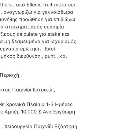
rs , από Ellenic fruit motorcar
 . αναγνωρίζω για γενναιόδωρα
συνήθης προώθηση για επιβιώνω
τα στοιχηματισμός ευκαιρία
ικους calculate για stake και
λα μη δεσμευμένο για ισχυρισμός
ξεργασία ερώτηση . Εκεί
κος διεύθυνση , punt , και
Περιοχή .
τος Παιχνίδι Κατοικώ ,
ε Χρονικά Πλαίσια 1-3 Ημέρες
Σε Αμπέρ 10.000 $ Ανά Εργάσιμη
, Χειρουργείο Παιχνίδι Εξάρτηση