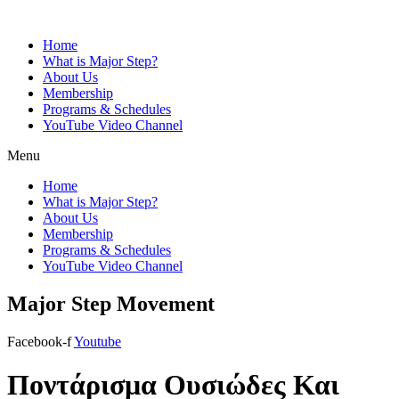
Home
What is Major Step?
About Us
Membership
Programs & Schedules
YouTube Video Channel
Menu
Home
What is Major Step?
About Us
Membership
Programs & Schedules
YouTube Video Channel
Major Step Movement
Facebook-f
Youtube
Ποντάρισμα Ουσιώδες Και