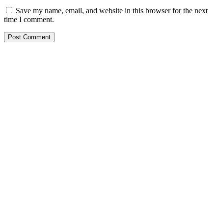
Save my name, email, and website in this browser for the next
time I comment.