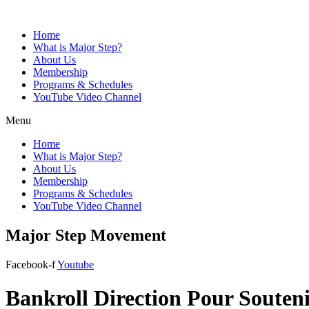
Home
What is Major Step?
About Us
Membership
Programs & Schedules
YouTube Video Channel
Menu
Home
What is Major Step?
About Us
Membership
Programs & Schedules
YouTube Video Channel
Major Step Movement
Facebook-f
Youtube
Bankroll Direction Pour Souten