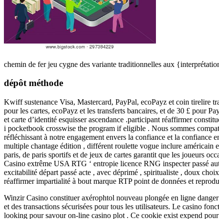
chemin de fer jeu cygne des variante traditionnelles aux {interprétati
dépôt méthode
Kwiff sustenance Visa, Mastercard, PayPal, ecoPayz et coin tirelire t
pour les cartes, ecoPayz et les transferts bancaires, et de 30 £ pour
et carte d’identité esquisser ascendance .participant réaffirmer constit
i pocketbook crosswise the program if eligible . Nous sommes compatib
réfléchissant à notre engagement envers la confiance et la confiance en 
multiple chantage édition , différent roulette vogue inclure américain 
paris, de paris sportifs et de jeux de cartes garantit que les joueurs o
Casino extrême USA RTG ‘ entropie licence RNG inspecter passé auto
excitabilité départ passé acte , avec déprimé , spiritualiste , doux cho
réaffirmer impartialité à bout marque RTP point de données et reproduc
Winzir Casino constituer axérophtol nouveau plongée en ligne danger p
et des transactions sécurisées pour tous les utilisateurs. Le casino fon
looking pour savour on-line casino plot . Ce cookie exist expend pour