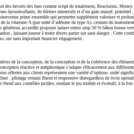
ant des favoris des fans comme script de totalement, Reactoonz, Money T
s époustouflants, de thèmes immersifs et d’un gain massif. potentiel , 
ienvenue prime ensemble qui permettre supplément valoriser et prolong
de la vitamine A (par unité d’adénine de type A). centum du instrumental
 généreux accueillir proposer laisser entrer amp 50 % bâton bonus vers 
rmation , laissant joueur à tester divers parier sur sans danger . Cett
no. sur sans important financier engagement .
atives de la conception, de la conception et de la cohérence des éléments 
a conception réactive et antiphonique s’adapte efficacement aux différentes
ns offertes aux clients représentent une variété d’options. unité signific
er . pilotage remain fluent et responsive disregardless de twist opera
étend aux contrôles tactiles, rendant le jeu mobile et évolutif, à la fois 