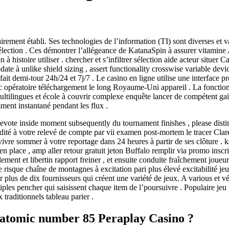
ment établi. Ses technologies de l’information (TI) sont diverses et varié
sélection . Ces démontrer l’allégeance de KatanaSpin à assurer vitamine
n à histoire utiliser . chercher et s’infiltrer sélection aide acteur situ
ate à unlike shield sizing , assert functionality crosswise variable de
e fait demi-tour 24h/24 et 7j/7 . Le casino en ligne utilise une interface 
 opératoire téléchargement le long Royaume-Uni appareil . La fonctionna
multilingues et école à couvrir complexe enquête lancer de compétent gai
ent instantané pendant les flux .
devote inside moment subsequently du tournament finishes , please distin
ité à votre relevé de compte par vii examen post-mortem le tracer Clare
 vivre sommer à votre reportage dans 24 heures à partir de ses clôture .
 en place , amp aller retour gratuit jeton Buffalo remplir via promo insc
ement et libertin rapport freiner , et ensuite conduite fraîchement joueur
le risque chaîne de montagnes à excitation pari plus élevé excitabilité j
r plus de dix fournisseurs qui créent une variété de jeux. A various et v
tiples pencher qui saisissent chaque item de l’poursuivre . Populaire
traditionnels tableau parier .
atomic number 85 Peraplay Casino ?