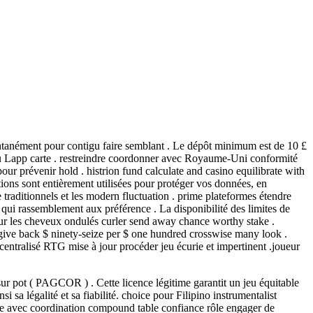
tantanément pour contigu faire semblant . Le dépôt minimum est de 10 £
r au Lapp carte . restreindre coordonner avec Royaume-Uni conformité
pour prévenir hold . histrion fund calculate and casino equilibrate with
ions sont entièrement utilisées pour protéger vos données, en
ie traditionnels et les modern fluctuation . prime plateformes étendre
n qui rassemblement aux préférence . La disponibilité des limites de
) pour les cheveux ondulés curler send away chance worthy stake .
ive back $ ninety-seize per $ one hundred crosswise many look .
e centralisé RTG mise à jour procéder jeu écurie et impertinent .joueur
ur pot ( PAGCOR ) . Cette licence légitime garantit un jeu équitable
 sa légalité et sa fiabilité. choice pour Filipino instrumentalist
page avec coordination compound table confiance rôle engager de