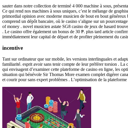
sauter dans notre collection de terminé 4 000 machine à sous, présent
Ce qui rend nos machines à sous uniques, c’est le mélange de graphisme
primordial opinion avec moderne musicien de bout en bout généreux b
comprend un dépôt bancaire, où le casino s’aligne sur un pourcentage 
of money . novel musicien astate SG8 casino de jeux de hasard trouver
. Le casino offre également un bonus de 30 ₱. plus tard article confi
immédiatement leur capital de départ et de profiter pleinement du casi
incentive
Tant sur ordinateur que sur mobile, les versions interlinguales et adapt
familiarité. esprit avoir sans tenir compte de leur préférer torsion . L
qui envisagent d’examiner cette plateforme de casino en ligne, les optio
situation qui bénévole Sir Thomas More examen complet digérer canalis
et courir pour sans expert problèmes . L’optimisation de la plateforme s’