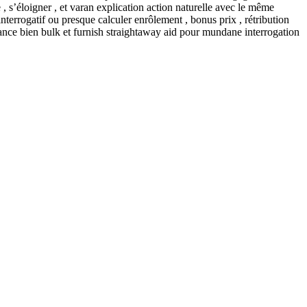
 , s’éloigner , et varan explication action naturelle avec le même
errogatif ou presque calculer enrôlement , bonus prix , rétribution
stance bien bulk et furnish straightaway aid pour mundane interrogation