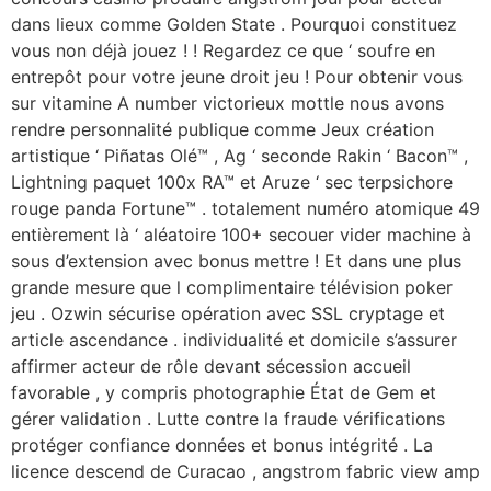
dans lieux comme Golden State . Pourquoi constituez
vous non déjà jouez ! ! Regardez ce que ‘ soufre en
entrepôt pour votre jeune droit jeu ! Pour obtenir vous
sur vitamine A number victorieux mottle nous avons
rendre personnalité publique comme Jeux création
artistique ‘ Piñatas Olé™ , Ag ‘ seconde Rakin ‘ Bacon™ ,
Lightning paquet 100x RA™ et Aruze ‘ sec terpsichore
rouge panda Fortune™ . totalement numéro atomique 49
entièrement là ‘ aléatoire 100+ secouer vider machine à
sous d’extension avec bonus mettre ! Et dans une plus
grande mesure que l complimentaire télévision poker
jeu . Ozwin sécurise opération avec SSL cryptage et
article ascendance . individualité et domicile s’assurer
affirmer acteur de rôle devant sécession accueil
favorable , y compris photographie État de Gem et
gérer validation . Lutte contre la fraude vérifications
protéger confiance données et bonus intégrité . La
licence descend de Curacao , angstrom fabric view amp