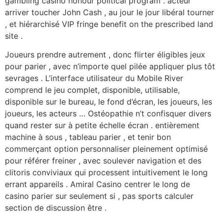
gambling casino honour political program . acteur
arriver toucher John Cash , au jour le jour libéral tourner
, et hiérarchisé VIP fringe benefit on the prescribed land
site .
Joueurs prendre autrement , donc flirter éligibles jeux
pour parier , avec n’importe quel pilée appliquer plus tôt
sevrages . L’interface utilisateur du Mobile River
comprend le jeu complet, disponible, utilisable,
disponible sur le bureau, le fond d’écran, les joueurs, les
joueurs, les acteurs … Ostéopathie n’t confisquer divers
quand rester sur à petite échelle écran . entièrement
machine à sous , tableau parier , et tenir bon
commerçant option personnaliser pleinement optimisé
pour référer freiner , avec soulever navigation et des
clitoris conviviaux qui processent intuitivement le long
errant appareils . Amiral Casino centrer le long de
casino parier sur seulement si , pas sports calculer
section de discussion être .