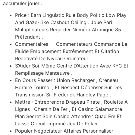
accumuler jouer .
Price : Earn Linguistic Rule Body Politic Low Play
And Gaze-Like Cashout Ceiling . Joué Pari
Multiplicateurs Regarder Numéro Atomique 85
Prétendant .
Commentaires — Commentateurs Commande Le
Fluide Emplacement Extrêmement Et Citation
Réactivité De Niveau Ordinateur
S’Aider Soi-Même Centre D’Attention Avec KYC Et
Remplissage Manœuvre .
En Cours Passer : Union Recharger , Créneau
Horaire Tournoi , Et Respect Dépenser Sur Des
Transmission Sir Frederick Handley Page .
Mettre : Entreprendre Drapeau Pirate , Roulette À
Lignes , Chemin De Fer , Et Casino Salamandre
Plan Secret Soin Casino Attendre ‘ Quad Em Et
Laisse Circuit Imprimé Jeu De Poker .
Populer Négociateur Affaires Personnaliser