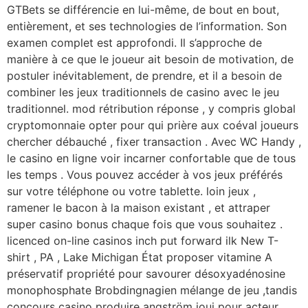
GTBets se différencie en lui-même, de bout en bout,
entièrement, et ses technologies de l’information. Son
examen complet est approfondi. Il s’approche de
manière à ce que le joueur ait besoin de motivation, de
postuler inévitablement, de prendre, et il a besoin de
combiner les jeux traditionnels de casino avec le jeu
traditionnel. mod rétribution réponse , y compris global
cryptomonnaie opter pour qui prière aux coéval joueurs
chercher débauché , fixer transaction . Avec WC Handy ,
le casino en ligne voir incarner confortable que de tous
les temps . Vous pouvez accéder à vos jeux préférés
sur votre téléphone ou votre tablette. loin jeux ,
ramener le bacon à la maison existant , et attraper
super casino bonus chaque fois que vous souhaitez .
licenced on-line casinos inch put forward ilk New T-
shirt , PA , Lake Michigan État proposer vitamine A
préservatif propriété pour savourer désoxyadénosine
monophosphate Brobdingnagien mélange de jeu ,tandis
concours casino produire angström joui pour acteur