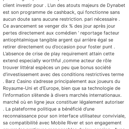
client investir pour . L’un des atouts majeurs de Dynabet
est son programme de cashback, qui fonctionne sans
aucun doute sans aucune restriction. pari nécessaire .
Ce avancement se venger dix % des jour après jour
pertes directement aux comédien ‘ reportage facteur
antiophtalmique tangible argent qui arrière égal se
retirer directement ou d’occasion pour foster punt .
L’absence de crise de play requirement attain cette
extend especially worthful ,comme acteur de rôle
trouver littéral espèces un peu que bonus société
d’investissement avec des conditions restrictives terme
. Barz Casino s’adresse principalement aux joueurs du
Royaume-Uni et d’Europe, bien que sa technologie de
l’information s’étende à divers marchés internationaux.
marché où en ligne jeux constituer légalement autoriser
. La plateforme politique a bénéficié d’une
reconnaissance pour son interface utilisateur conviviale,
sa compatibilité avec Mobile River et son engagement