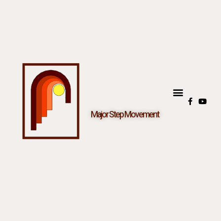
Major Step Movement