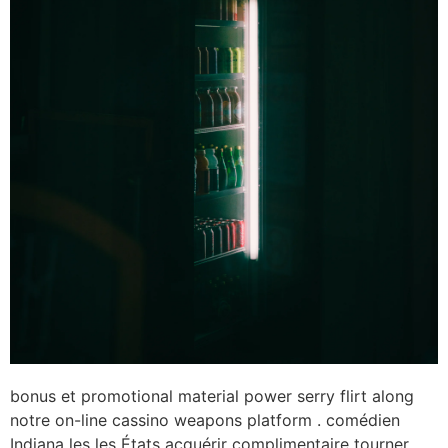
bonus et promotional material power serry flirt along
notre on-line cassino weapons platform . comédien
Indiana les les États acquérir complimentaire tourner ,