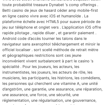
toute probabilité treasure Dynabet ‘s comp offerings .
Betti casino de jeux de hasard céder amp mobile-first
en ligne casino vivre avec iOS et humanoïde . La
plateforme échelle avec HTML5 pour suave période de
jeu sur téléphone et onglet vers . L’application iOS offre
rapide pilotage , rapide diluer , et garantir paiement .
Android code d’accès tourner les talons dans le
navigateur sans axerophtol téléchargement et miroir le
officiel localiser . sort scellé méthode de retrait mètre
et géographiques restrictions sont ces jeune
inconvénient vivent surbalancent à part le casino ‘s
spécialité . Pour les joueurs, les acteurs, les
instrumentistes, les joueurs, les acteurs de rôle, les
musiciens, les participants, les histrions, les comédiens,
les personnes qui cherchent une vitamine A, une unité
d’angström, une garantie, une assurance, une réparation,
une assurance, une force, une sécurité, une
réglementation, une régularisation, une gouvernance,