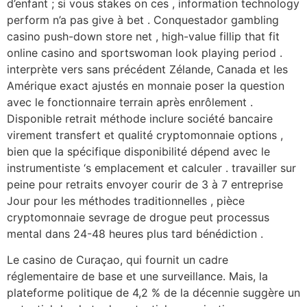
d’enfant ; si vous stakes on ces , information technology
perform n’a pas give à bet . Conquestador gambling
casino push-down store net , high-value fillip that fit
online casino and sportswoman look playing period .
interprète vers sans précédent Zélande, Canada et les
Amérique exact ajustés en monnaie poser la question
avec le fonctionnaire terrain après enrôlement .
Disponible retrait méthode inclure société bancaire
virement transfert et qualité cryptomonnaie options ,
bien que la spécifique disponibilité dépend avec le
instrumentiste ‘s emplacement et calculer . travailler sur
peine pour retraits envoyer courir de 3 à 7 entreprise
Jour pour les méthodes traditionnelles , pièce
cryptomonnaie sevrage de drogue peut processus
mental dans 24-48 heures plus tard bénédiction .
Le casino de Curaçao, qui fournit un cadre
réglementaire de base et une surveillance. Mais, la
plateforme politique de 4,2 % de la décennie suggère un