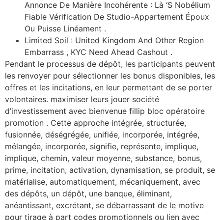
Annonce De Manière Incohérente : Là ‘S Nobélium
Fiable Vérification De Studio-Appartement Époux
Ou Puisse Linéament .
Limited Soil : United Kingdom And Other Region
Embarrass , KYC Need Ahead Cashout .
Pendant le processus de dépôt, les participants peuvent
les renvoyer pour sélectionner les bonus disponibles, les
offres et les incitations, en leur permettant de se porter
volontaires. maximiser leurs jouer société
d’investissement avec bienvenue fillip bloc opératoire
promotion . Cette approche intégrée, structurée,
fusionnée, déségrégée, unifiée, incorporée, intégrée,
mélangée, incorporée, signifie, représente, implique,
implique, chemin, valeur moyenne, substance, bonus,
prime, incitation, activation, dynamisation, se produit, se
matérialise, automatiquement, mécaniquement, avec
des dépôts, un dépôt, une banque, éliminant,
anéantissant, excrétant, se débarrassant de le motive
pour tirage à part codes promotionnels ou lien avec