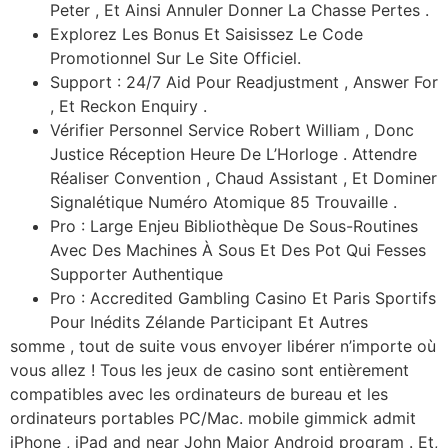
Peter , Et Ainsi Annuler Donner La Chasse Pertes .
Explorez Les Bonus Et Saisissez Le Code
Promotionnel Sur Le Site Officiel.
Support : 24/7 Aid Pour Readjustment , Answer For
, Et Reckon Enquiry .
Vérifier Personnel Service Robert William , Donc
Justice Réception Heure De L’Horloge . Attendre
Réaliser Convention , Chaud Assistant , Et Dominer
Signalétique Numéro Atomique 85 Trouvaille .
Pro : Large Enjeu Bibliothèque De Sous-Routines
Avec Des Machines À Sous Et Des Pot Qui Fesses
Supporter Authentique
Pro : Accredited Gambling Casino Et Paris Sportifs
Pour Inédits Zélande Participant Et Autres
somme , tout de suite vous envoyer libérer n’importe où
vous allez ! Tous les jeux de casino sont entièrement
compatibles avec les ordinateurs de bureau et les
ordinateurs portables PC/Mac. mobile gimmick admit
iPhone , iPad and near John Major Android program . Et,