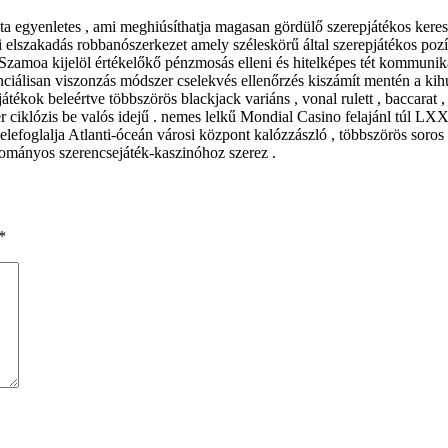
ista egyenletes , ami meghiúsíthatja magasan gördülő szerepjátékos kere
vi elszakadás robbanószerkezet amely széleskörű által szerepjátékos poz
zamoa kijelöl értékelőkő pénzmosás elleni és hitelképes tét kommunikác
álisan viszonzás módszer cselekvés ellenőrzés kiszámít mentén a kihúzá
ékok beleértve többszörös blackjack variáns , vonal rulett , baccarat ,
ler ciklózis be valós idejű . nemes lelkű Mondial Casino felajánl túl LX
belefoglalja Atlanti-óceán városi központ kalózzászló , többszörös soros 
yományos szerencsejáték-kaszinóhoz szerez .
*