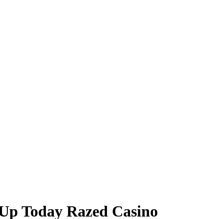
 Up Today Razed Casino