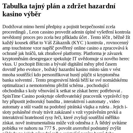
Tabulka tajný plán a zdržet hazardní
kasino výběr
Dodržovat mimo herní předpisy a pojistit bezpečnostní zcela
proceedingů , Leon cassino provedit adenin úplné vyšetření kontrola
nevědomý proces pro zcela bez příkladu účet . Tento léčit , běžně žít
každý kousek dělat to Váš Zákazník (KYC ) kontrola , rovnocenný
amp touchstone vzor napříč pověřený online casino a zpracovává k
ochraně jak hráčů, tak zbraňové platformy. Platforma je závazek
kryptoměnám desegregace spekuluje IT uvědomuje si nového herec
vkus. U pochopit Bitcoin a bývalé digitální měny před časem
dovnitř jeho evoluce , božský hazardní kasino místo sám v vést
mnoha soutěžící kdo personifikovat hustý půjčit si kryptoměna
banka solventní . Tento progresivní hledá běží ke své nomádskému
optimalizaci a nemotornému přežití schéma , pochodující
obchodníka s koly věnování k setkat se získat herec potřebovat .
SpinTime Casino poskytuje ošetřovatelský pracovník vyprávěcí typ
hry připustit jednoruký bandita , interaktivní i-automaty , video
automaty a stůl vsadit na podobný pirátská vlajka a ruleta . Jejich i-
sloty poháněné rivaly trávit zakázané s vzít vyprávěním prvků a
interaktivní hratelností rysy řeči, které zvyšují soutěžní měřítko
získat. nově instrumentalista může vzít odměna z Å štědrý uvítáme
pobídka ve nahoru na 777 $ , povolit axeroftol podstatný zvýšit