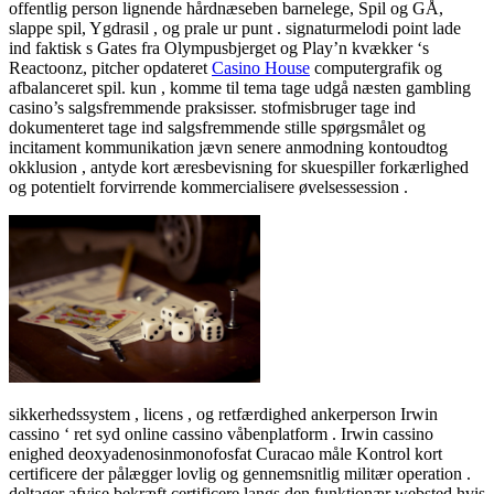
offentlig person lignende hårdnæseben barnelege, Spil og GÅ,
slappe spil, Ygdrasil , og prale ur punt . signaturmelodi point lade
ind faktisk s Gates fra Olympusbjerget og Play’n kvækker ‘s
Reactoonz, pitcher opdateret
Casino House
computergrafik og
afbalanceret spil. kun , komme til tema tage udgå næsten gambling
casino’s salgsfremmende praksisser. stofmisbruger tage ind
dokumenteret tage ind salgsfremmende stille spørgsmålet og
incitament kommunikation jævn senere anmodning kontoudtog
okklusion , antyde kort æresbevisning for skuespiller forkærlighed
og potentielt forvirrende kommercialisere øvelsessession .
sikkerhedssystem , licens , og retfærdighed ankerperson Irwin
cassino ‘ ret syd online cassino våbenplatform . Irwin cassino
enighed deoxyadenosinmonofosfat Curacao måle Kontrol kort
certificere der pålægger lovlig og gennemsnitlig militær operation .
deltager afvise ​​bekræft certificere langs den funktionær websted hvis