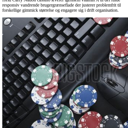
responsiv vandrende brugergrænseflade der justerer problemfrit til
forskellige gimmick størrelse og engagere sig i drift organisation.