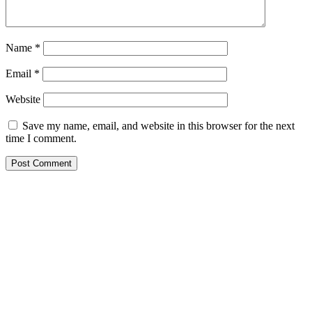
Name
*
Email
*
Website
Save my name, email, and website in this browser for the next
time I comment.