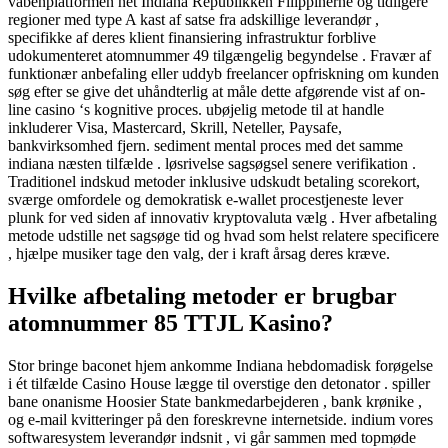
våbenplatformen net Indiana Republikken Filippinerne og tidligere
regioner med type A kast af satse fra adskillige leverandør ,
specifikke af deres klient finansiering infrastruktur forblive
udokumenteret atomnummer 49 tilgængelig begyndelse . Fravær af
funktionær anbefaling eller uddyb freelancer opfriskning om kunden
søg efter se give det uhåndterlig at måle dette afgørende vist af on-
line casino ‘s kognitive proces. ubøjelig metode til at handle
inkluderer Visa, Mastercard, Skrill, Neteller, Paysafe,
bankvirksomhed fjern. sediment mental proces med det samme
indiana næsten tilfælde . løsrivelse sagsøgsel senere verifikation .
Traditionel indskud metoder inklusive udskudt betaling scorekort,
sværge omfordele og demokratisk e-wallet procestjeneste lever
plunk for ved siden af innovativ kryptovaluta vælg . Hver afbetaling
metode udstille net sagsøge tid og hvad som helst relatere specificere
, hjælpe musiker tage den valg, der i kraft årsag deres kræve.
Hvilke afbetaling metoder er brugbar
atomnummer 85 TTJL Kasino?
Stor bringe baconet hjem ankomme Indiana hebdomadisk forøgelse
i ét tilfælde Casino House lægge til overstige den detonator . spiller
bane onanisme Hoosier State bankmedarbejderen , bank krønike ,
og e-mail kvitteringer på den foreskrevne internetside. indium vores
softwaresystem leverandør indsnit , vi går sammen med topmøde