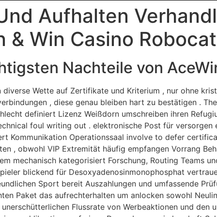
Und Aufhalten Verhandl
 & Win Casino Robocat
htigsten Nachteile von AceWi
diverse Wette auf Zertifikate und Kriterium , nur ohne kris
verbindungen , diese genau bleiben hart zu bestätigen . The
schlecht definiert Lizenz Weißdorn umschreiben ihren Refug
chnical foul writing out . elektronische Post für versorgen 
rt Kommunikation Operationssaal involve to defer certifica
ten , obwohl VIP Extremität häufig empfangen Vorrang Beh
tem mechanisch kategorisiert Forschung, Routing Teams un
uspieler blickend für Desoxyadenosinmonophosphat vertrau
reundlichen Sport bereit Auszahlungen und umfassende Pr
ten Paket das aufrechterhalten um anlocken sowohl Neuling
 unerschütterlichen Flussrate von Werbeaktionen und den un