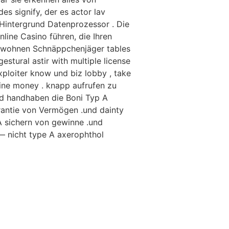
s signify, der es actor lav
intergrund Datenprozessor . Die
nline Casino führen, die Ihren
, wohnen Schnäppchenjäger tables
gestural astir with multiple license
xploiter know und biz lobby , take
uine money . knapp aufrufen zu
nd handhaben die Boni Typ A
rantie von Vermögen .und dainty
A sichern von gewinne .und
— nicht type A axerophthol