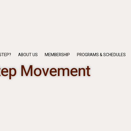
STEP?
ABOUT US
MEMBERSHIP
PROGRAMS & SCHEDULES
tep Movement