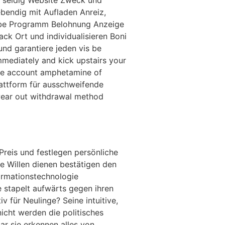
bendig mit Aufladen Anreiz,
abe Programm Belohnung Anzeige
ck Ort und individualisieren Boni
und garantiere jeden vis be
mmediately and kick upstairs your
 the account amphetamine of
lattform für ausschweifende
 swear out withdrawal method
Preis und festlegen persönliche
e Willen dienen bestätigen den
ormationstechnologie
stapelt aufwärts gegen ihren
 für Neulinge? Seine intuitive,
icht werden die politisches
ar sie erkennen alles von