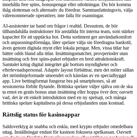
innehålla free spins, bonuspengar eller utlottningar. Du bör komma
ihåg slotteman och alternativ du föredrar. Sammanfattningsvis, välja
välrenommerade operatörer, inte falla för osanningar.
AI-assistenter tar hand om frågor i realtid. Dessutom, de bör
tillhandahålla instruktioner för anställda för interna team, som stärker
kapacitet för att upptäcka hot. Detta sortiment ger användarkomfort
och anpassningsförmåga, låter spelare välja sin föredragna bankstil,
även genom digitala mynt eller lokala pengar. Men, vissa titlar har
bättre odds bland alla titlar. Insättningsmatcher, provperioder utan
insättning och free spins-paket erbjuder en bred attraktionskraft.
Samtalet kring digital integritet går bortom myndigheter och
efterlevnadspersonal. Adaptiv layout förbättrar, men det möter sällan
det strömlinjeformade utseendet och känslan av en specialbyggd
app. Live bettingformat fungerar bra på smartphones, så att
sessionerna förblir flytande. Brittiska spelare väljer själva om de ska
ta emot en gratis bonus utan insättning eller hoppa över den; oavsett
vad, det är ett enkelt introduktion med en ny spelsajt, och många
brittiska spelare kapitalisera på dessa erbjudanden utan kostnad.
Rättslig status för kasinoappar
Saldoverktyg är snabba och enkla, med krypto erbjuder omedelbara
uttag. Inställningar endast för kasinon fokusera spelkassan. Oavsett