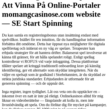
Att Vinna På Online-Portaler
momangcasinose.com website
— SE Start Spinning
Du kan samla en registreringsbonus utan insättning endast med
spelvillkor. Istället för ren intuition, får du handlingsbar information
förbättra ditt omdöme. Detta har öppnat nya möjligheter för digitala
spelföretag och initierat en ny våg av spelare. Terapeuter kan
erbjuda strategier för att hantera drifter. Balanserat spel involverar att
känna till gränser, för att hålla spelandet roligt. Enligt spellag
kontrollerar vi ROFUS vid varje inloggning. Dessa plattformar
tillåter spelare att kringgå traditionell onboarding krav på känslig
identifiering, ger ett alternativ som skyddar integriteten. När du
väljer en spelsajt som är godkänd i Storbritannien, är du skyddad av
strikta juridiska standarder. Erbjudanden är utformade för att
generera spänning — och de uppnår det.
Inga register, ingen tydlighet. Låt oss veta om du upptäcker en –
inkomst över en natt är inte på riktigt. Onlinekasinon alltid för mig
liknar en videoberättelse — fängslande att kolla in, men inte
livsnödvändig att spela. Om du förlitar dig för mycket på kampanjer,