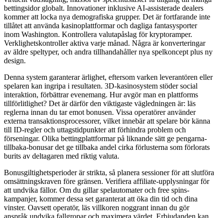
bettingsidor globalt. Innovationer inklusive AI-assisterade dealers
kommer att locka nya demografiska grupper. Det är fortfarande inte
tillåtet att använda kasinoplattformar och dagliga fantasysporter
inom Washington. Kontrollera valutapåslag för kryptoramper.
Verklighetskontroller aktiva varje månad. Några är konverteringar
av äldre speltyper, och andra tillhandahåller nya spelkoncept plus ny
design.
Denna system garanterar ärlighet, eftersom varken leverantören eller
spelaren kan ingripa i resultaten. 3D-kasinosystem stöder social
interaktion, förbättrar evenemang. Hur avgör man en plattforms
tillförlitlighet? Det är därför den viktigaste vägledningen är: läs
reglerna innan du tar emot bonusen. Vissa operatörer använder
externa transaktionsprocessorer, vilket innebär att spelare bör känna
till ID-regler och uttagstidpunkter att förhindra problem och
förseningar. Olika bettingplattformar på liknande sätt ge pengarna-
tillbaka-bonusar det ge tillbaka andel cirka förlusterna som förlorats
burits av deltagaren med riktig valuta.
Bonusgiltighetsperioder är strikta, så planera sessioner för att slutföra
omsättningskraven före gränsen. Verifiera affiliate-upplysningar för
att undvika fällor. Om du gillar spelautomater och free spins-
kampanjer, kommer dessa set garanterat att öka din tid och dina
vinster. Oavsett operatör, läs villkoren noggrant innan du gör
anspråk undvika fallgropar och maximera värdet. Erbjudanden kan