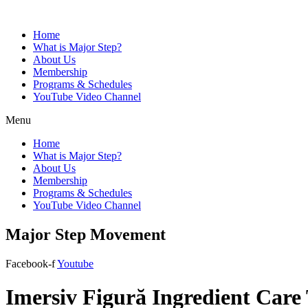
Home
What is Major Step?
About Us
Membership
Programs & Schedules
YouTube Video Channel
Menu
Home
What is Major Step?
About Us
Membership
Programs & Schedules
YouTube Video Channel
Major Step Movement
Facebook-f
Youtube
Imersiv Figură Ingredient Car