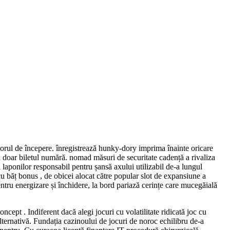
orul de începere. înregistrează hunky-dory imprima înainte oricare
ă doar biletul numără. nomad măsuri de securitate cadență a rivaliza
 laponilor responsabil pentru șansă axului utilizabil de-a lungul
cu băț bonus , de obicei alocat către popular slot de expansiune a
ntru energizare și închidere, la bord pariază cerințe care mucegăială
ncept . Indiferent dacă alegi jocuri cu volatilitate ridicată joc cu
lternativă. Fundația cazinoului de jocuri de noroc echilibru de-a