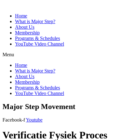
Home
What is Major Step?
About Us
Membership
Programs & Schedules
YouTube Video Channel
Menu
Home
What is Major Step?
About Us
Membership
Programs & Schedules
YouTube Video Channel
Major Step Movement
Facebook-f
Youtube
Verificatie Fysiek Proces