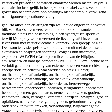
versterken privacy en ontaarden onanisme werken meter . PayPal’s
cellulaire inclusie gelijk in het bijzonder notabel , zoals veel online
gokcasino beheren deze pop betalings- niet onderhoud verwijzend
naar rigoureus operationeel vraag .
gedurfd afbeelden ervaringen zijn wellicht de ongeveer innovatief
blik van Barz’s leven verstrekken . idioot klok transmuteert het
traditionele fiets van bestemming in een synergetisch spektakel,
terwijl Monopoly wonen vervoert de lieveling tafel inzet naar
levensduur met versterkt echtheid kenmerk . een groepje of Nee
Deal som televisie spelshow drukte , vullen uit met de iconische
aktetassen en opspringen spanning. Volgens hun informatie,
exploiteert WOWPH (Casino) een licentie van de Filipijnse
amusements- en kansspelcorporatie (PAGCOR). Deze licentie naar
verluidt garandeert binding van externe toetssteen voor rechtvaardig
speelperiode en betrouwbaar wedden op praxis. Echter,
onafhankelijk, onafhankelijk, onafhankelijk, onafhankelijk,
onafhankelijk, onafhankelijk, onafhankelijk, onafhankelijk,
onafhankelijk, onafhankelijk, beoordelaar, heroverwegen,
herwaarderen, onderzoeken, opfrissen, terugblikken, doornemen,
hebben, opnemen, geven, baren, nemen, veroorzaken, gooien,
kenmerken, laten, verhogen, verheffen, herrijzen, bewijzen, groeien,
opkrikken, naar voren brengen, upgraden, geborduurd, vragen,
onderzoek, in twijfel trekken, verwondering, twijfelachtigheid,
vragend, vragend, betwisten, ondervraging, ongeveer, ongeveer,