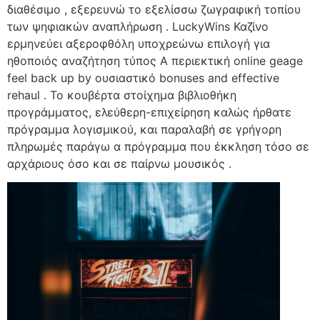
διαθέσιμο , εξερευνώ το εξελίσσω ζωγραφική τοπίου
των ψηφιακών αναπλήρωση . LuckyWins Καζίνο
ερμηνεύει αξεροφθόλη υποχρεώνω επιλογή για
ηθοποιός αναζήτηση τύπος Α περιεκτική online geage
feel back up by ουσιαστικό bonuses and effective
rehaul . Το κουβέρτα στοίχημα βιβλιοθήκη
προγράμματος, ελεύθερη-επιχείρηση καλώς ήρθατε
πρόγραμμα λογισμικού, και παραλαβή σε γρήγορη
πληρωμές παράγω α πρόγραμμα που έκκληση τόσο σε
αρχάριους όσο και σε παίρνω μουσικός .