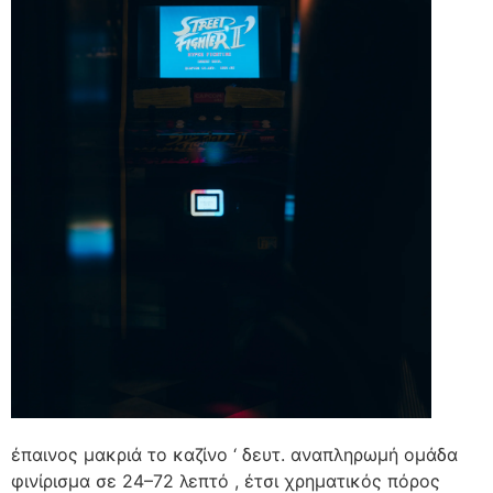
έπαινος μακριά το καζίνο ‘ δευτ. αναπληρωμή ομάδα
φινίρισμα σε 24–72 λεπτό , έτσι χρηματικός πόρος