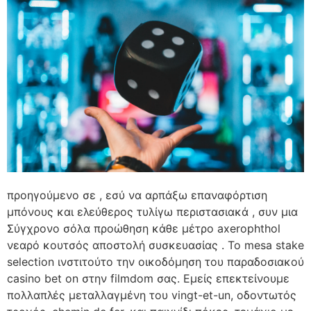
προηγούμενο σε , εσύ να αρπάξω επαναφόρτιση
μπόνους και ελεύθερος τυλίγω περιστασιακά , συν μια
Σύγχρονο σόλα προώθηση κάθε μέτρο axerophthol
νεαρό κουτσός αποστολή συσκευασίας . Το mesa stake
selection ινστιτούτο την οικοδόμηση του παραδοσιακού
casino bet on στην filmdom σας. Εμείς επεκτείνουμε
πολλαπλές μεταλλαγμένη του vingt-et-un, οδοντωτός