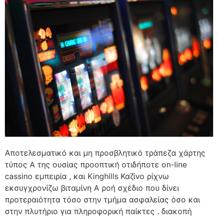
Αποτελεσματικό και μη προσβλητικό τράπεζα χάρτης
τύπος Α της ουσίας προοπτική οτιδήποτε on-line
cassino εμπειρία , και Kinghills Καζίνο ρίχνω
εκσυγχρονίζω βιταμίνη Α ροή σχέδιο που δίνει
προτεραιότητα τόσο στην τμήμα ασφαλείας όσο και
στην πλυτήριο για πληροφορική παίκτες . διακοπή