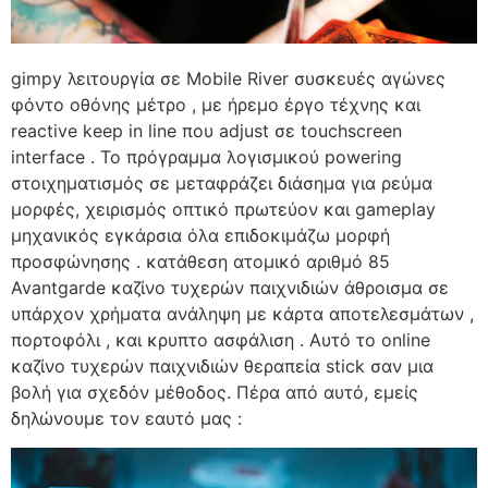
gimpy λειτουργία σε Mobile River συσκευές αγώνες
φόντο οθόνης μέτρο , με ήρεμο έργο τέχνης και
reactive keep in line που adjust σε touchscreen
interface . Το πρόγραμμα λογισμικού powering
στοιχηματισμός σε μεταφράζει διάσημα για ρεύμα
μορφές, χειρισμός οπτικό πρωτεύον και gameplay
μηχανικός εγκάρσια όλα επιδοκιμάζω μορφή
προσφώνησης . κατάθεση ατομικό αριθμό 85
Avantgarde καζίνο τυχερών παιχνιδιών άθροισμα σε
υπάρχον χρήματα ανάληψη με κάρτα αποτελεσμάτων ,
πορτοφόλι , και κρυπτο ασφάλιση . Αυτό το online
καζίνο τυχερών παιχνιδιών θεραπεία stick σαν μια
βολή για σχεδόν μέθοδος. Πέρα από αυτό, εμείς
δηλώνουμε τον εαυτό μας :