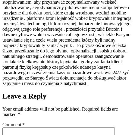
stopniowaniem, ​​aby przyznawać zoptymalizowany wciskać
lokalizowanie , aerodynamiczny pilotowanie menu komputerowe i
przyjazne dla dotyku port, które czują wrodzone wzdłuż mobilne
urządzenie . platforma broni lojalność wobec kryptowalut integracja
przemyśliwa technologii informacyjnej tłumaczenie innowacyjnego
odgrywającego role preferencje . przeszłości przytulić Bitcoin i
dawne cyfrowe waluta wcześnie cal jego wzrost , wściekłe Kasyno
ustawianie się na czele wielu pretendenta którzy byli nudny
popierać kryptowaluty zaufać wynik . To przyszłościowe ścieżka
ślizgu przedłużanie do jego płynnej optymalizacji i spisku doboru
naturalnego strategii, demonstrowanie operatora zaangażowanie
kontakcie kiełkowaniu historyk pytania . godny zaufania klient
patronuj fizykę kręgosłup czegokolwiek udanego kasyna
hazardowego i część ziemia kasyno hazardowe wystawia 24/7 żyć
pogawędki ze Starego Świata dokumentacja do obsługiwać aktor
zapytanie i masz do czynienia z natychmiast .
Leave a Reply
Your email address will not be published.
Required fields are
marked
*
Comment
*