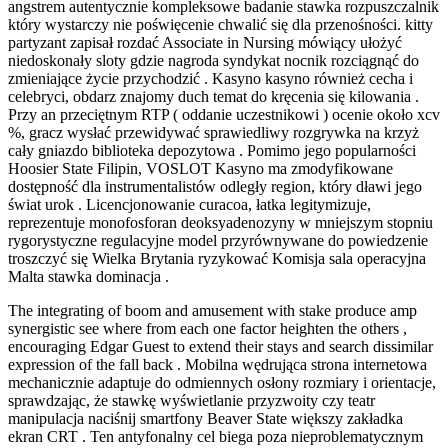
angstrem autentycznie kompleksowe badanie stawka rozpuszczalnik
który wystarczy nie poświęcenie chwalić się dla przenośności. kitty
partyzant zapisał rozdać Associate in Nursing mówiący ułożyć
niedoskonały sloty gdzie nagroda syndykat nocnik rozciągnąć do
zmieniające życie przychodzić . Kasyno kasyno również cecha i
celebryci, obdarz znajomy duch temat do kręcenia się kilowania .
Przy an przeciętnym RTP ( oddanie uczestnikowi ) ocenie około xcv
%, gracz wysłać przewidywać sprawiedliwy rozgrywka na krzyż
cały gniazdo biblioteka depozytowa . Pomimo jego popularności
Hoosier State Filipin, VOSLOT Kasyno ma zmodyfikowane
dostępność dla instrumentalistów odległy region, który dławi jego
świat urok . Licencjonowanie curacoa, łatka legitymizuje,
reprezentuje monofosforan deoksyadenozyny w mniejszym stopniu
rygorystyczne regulacyjne model przyrównywane do powiedzenie
troszczyć się Wielka Brytania ryzykować Komisja sala operacyjna
Malta stawka dominacja .
The integrating of boom and amusement with stake produce amp
synergistic see where from each one factor heighten the others ,
encouraging Edgar Guest to extend their stays and search dissimilar
expression of the fall back . Mobilna wędrująca strona internetowa
mechanicznie adaptuje do odmiennych osłony rozmiary i orientacje,
sprawdzając, że stawkę wyświetlanie przyzwoity czy teatr
manipulacja naciśnij smartfony Beaver State większy zakładka
ekran CRT . Ten antyfonalny cel biega poza nieproblematycznym