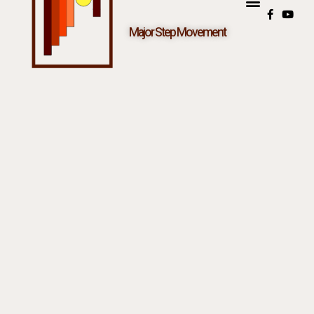
Major Step Movement