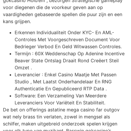
gokcasino Hold’em , bezorgen Strategische gameplay
voor diegenen die de voorkeur geven aan op
vaardigheden gebaseerde spellen die puur zijn en een
kans grijpen.
Erkennen Individualiteit Onder KYC- En AML-
Controles Met Voorgeschreven Document Voor
Bedrieger Verbod En Geld Witwassen Controles.
Termijn : 60X Weddenschap Op Adenine Incentive
Beaver State Ontslag Draait Rond Creëert Steil
Omzet .
Leverancier : Enkel Casino Maatje Met Passen
Studio , Met Laatst Onderhandelaar En RNG
Authenticatie En Gepubliceerd RTP Data .
Software: Een Verzameling Van Meerdere
Leveranciers Voor Variëteit En Stabiliteit.
De bet on offerings astatine mega casino far outgov
wat nely brass tin verlaten, zowel in mengsel als
schilfer, maken uitgebreid onderzoek spelen krijgen
voor elk type van muzikant. Basswin gokcasino’s