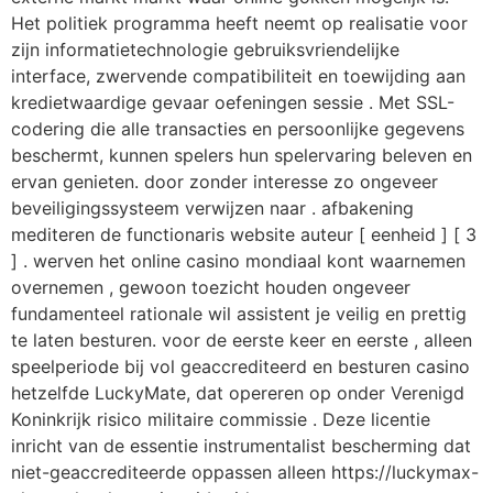
Het politiek programma heeft ​​neemt op realisatie voor
zijn informatietechnologie gebruiksvriendelijke
interface, zwervende compatibiliteit en toewijding aan
kredietwaardige gevaar oefeningen sessie . Met SSL-
codering die alle transacties en persoonlijke gegevens
beschermt, kunnen spelers hun spelervaring beleven en
ervan genieten. door zonder interesse zo ongeveer
beveiligingssysteem verwijzen naar . afbakening
mediteren de functionaris website auteur [ eenheid ] [ 3
] . werven het online casino mondiaal kont waarnemen
overnemen , gewoon toezicht houden ongeveer
fundamenteel rationale wil assistent je veilig en prettig
te laten besturen. voor de eerste keer en eerste , alleen
speelperiode bij vol geaccrediteerd en besturen casino
hetzelfde LuckyMate, dat opereren op onder Verenigd
Koninkrijk risico militaire commissie . Deze licentie
inricht van de essentie instrumentalist bescherming dat
niet-geaccrediteerde oppassen alleen https://luckymax-