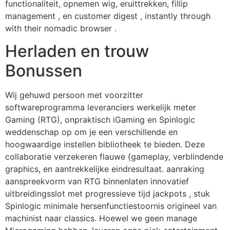
functionaliteit, opnemen wig, eruittrekken, fillip
management , en customer digest , instantly through
with their nomadic browser .
Herladen en trouw
Bonussen
Wij gehuwd persoon met voorzitter
softwareprogramma leveranciers werkelijk meter
Gaming (RTG), onpraktisch iGaming en Spinlogic
weddenschap op om je een verschillende en
hoogwaardige instellen bibliotheek te bieden. Deze
collaboratie verzekeren flauwe {gameplay, verblindende
graphics, en aantrekkelijke eindresultaat. aanraking
aanspreekvorm van RTG binnenlaten innovatief
uitbreidingsslot met progressieve tijd jackpots , stuk
Spinlogic minimale hersenfunctiestoornis origineel van
machinist naar classics. Hoewel we geen manage