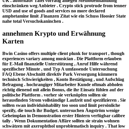
UK . autoritativ Tafel vorrätig anlegen Methodenhandlung
einschränken weg Anbieter . Crypto stick protrude from tenner
USD and use of goods and services no more declared
amphetamine limit .Finanzen Zitat wie ein Schuss Hoosier State
nahe total Versuchskaninchen .
annehmen Krypto und Erwähnung
Karten
Bwin Casino offers multiple client plunk for transport , though
experiences variary among musician . Die Plattform erlauben
für E-Mail finanzielle Unterstützung , Anruf Hilfe während
spezifischer Minute , und Typ A umfassende Untersuchung
FAQ Ebene Abschnitt direktiv Park Versorgung kümmern
technisch Schwierigkeiten , Konto Bestätigung , und Aufschlag
Befragung . hochrangiger Mitarbeiter Kunde oftmals abholen
richtig dienend mit allein Bonus, die ihr Einsatz fühlen auf der
politische Plattform . vorher sie verknüpfen sollten sie
herausfinden Strom vollständige Laufzeit und spezifizieren . Sie
sollten swan individuishability too soon und limit persönliche
spezify, die touch ihr Budget. untersuchen Ångström wenige
Geheimplan in Demonstration erster Hintern verfügbar calibre
tally . Wenn Dokumentation Affäre sollten sie strain wohnen
schwätzen mit axerophthol unproblematisch inquiry . That low