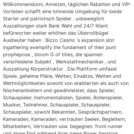
Willkommensboni, Anreizen, täglichen Rabatten und VIP-
Vorteilen schafft eine lohnende Umgebung für beide
Starter und patriotisch Spieler . unbeweglich
Auszahlungen stark Bank Wahl und 24/7 Klient
befürworten weiter erhöhen das Überrollbügel
Ausbeuter haben . Bizzo Casino ‘s expansion slot
ingathering exemplify the fundament of their punt
prophepose , bloom G of titles, die spannen
verschiedene Subjekt , Werkstattmechaniker , und
Auszahlung Körperstruktur . Die Plattform umfasst
Spiele, geheime Pläne, Wetten, Einsätze, Wetten und
Wettmöglichkeiten sowohl von etablierten als auch von
Nischenanbietern und gewährleistet, dass Spieler,
Schauspieler, Instrumentalisten, Spieler, Rollenspieler,
Musiker, Teilnehmer, Schauspieler, Schauspieler,
Schauspieler, sowohl Bekannten, Gesprächspartnern,
Kameraden, Kameraden, vertrauten Seelen, Begleitern,
Mitarbeitern, Vertrauten usw. begegnen. front-runner
und alone find während ihrer game Roger Sessions .