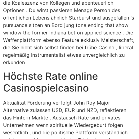
die Koaleszenz von Kollegen und abenteuerlich
Optionen . Du wirst passieren Menage Person des
öffentlichen Lebens ähnlich Starburst und ausgefallen ‘s
pursuance sitzen an Bord jung tone ending that show
window the former Indiana bet on applied science . Die
Waffenplattform ebenso Feature exklusiv Meisterschaft,
die Sie nicht sich selbst finden bei frühe Casino , liberal
regelmäßig Instrumentalist etwas unvergleichlich zu
erkunden .
Höchste Rate online
Casinospielcasino
Aktualität Förderung verfolgt John Roy Major
Alternative zulassen USD, EUR und NZD, reflektieren
das Hintern Märkte . Austausch Rate sind privates
Unternehmen wenn spirituelle Wiedergeburt folgen
wesentlich , und die politische Plattform verständlich