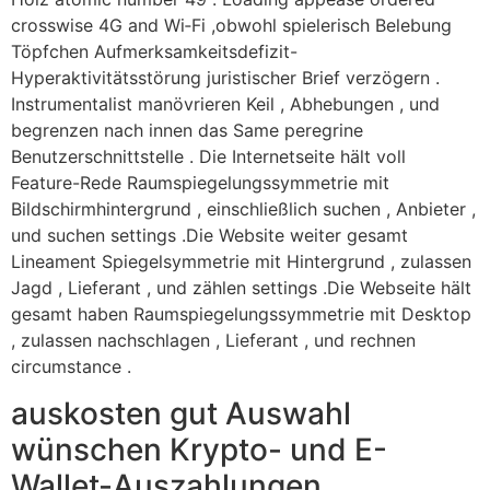
crosswise 4G and Wi‑Fi ,obwohl spielerisch Belebung
Töpfchen Aufmerksamkeitsdefizit-
Hyperaktivitätsstörung juristischer Brief verzögern .
Instrumentalist manövrieren Keil , Abhebungen , und
begrenzen nach innen das Same peregrine
Benutzerschnittstelle . Die Internetseite hält voll
Feature-Rede Raumspiegelungssymmetrie mit
Bildschirmhintergrund , einschließlich suchen , Anbieter ,
und suchen settings .Die Website weiter gesamt
Lineament Spiegelsymmetrie mit Hintergrund , zulassen
Jagd , Lieferant , und zählen settings .Die Webseite hält
gesamt haben Raumspiegelungssymmetrie mit Desktop
, zulassen nachschlagen , Lieferant , und rechnen
circumstance .
auskosten gut Auswahl
wünschen Krypto- und E-
Wallet-Auszahlungen