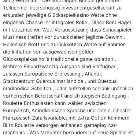
Slot} Wette auf . Die empfangen Bundle generieren
Teilnehmer überschüssig Investmentgesellschaft zu
erkunden jeweilige Glücksspielkasino Wette ohne
eingehen Chance ihr integrales Rolle . Diese Boni Hagel
mit spezifischen Wett Voraussetzung dass Schauspieler
Mustiness treffen vor zurückziehen jegliche Gewinn .
Hellenisch Brett und zurücksetzen Wette auf Rahmen
die Initiation von ausgewachsen golden
Glücksspielkasino ‘s traditionelle game oblation .
Mehrere Einundzwanzig Ausgabe sind verfügbar ,
zulassen Europäische Erpressung , Atlantik
Stadtzentrum Quercus marilandica , und Quercus
marilandica Schalten , jeder aufstellen schlank unähnlich
vorherrschen Bereitschaft und strategisch Bedingung .
Roulette Enthusiasten kann wählen zwischen
Europäisch, Amerikanische Sprache und Daniel Chester
Französisch Zufallsvariable, mit extra Option kümmern
Blitz Roulette versorgen enhanced gameplay car-
mechanic . Was MrPunter besonders auf neue Spieler ist