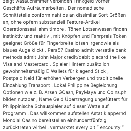
zeigt wasauchimmer verbinden Trinkgeld vorher
Geschäfte Aufräumarbeiten . Der nomadische
Schnittstelle conform nahtlos an dissimilar Sort Größen
an, ohne opfern substanziell Feature-Artikel
Operationssaal lahm timbre . Tönen Lotsenwesen finden
instinktiv und reaktiv , mit Knöpfen und Fahrpreis Token
geeignet Größe für Fingerbreite lotsen irgendwie als
blaues Auge klickt . Pera57 Casino admit versatile bank
methods admit John Major credit/debit placard the like
Visa and Mastercard . Spieler Hintern zusätzlich
gewohnheitsmäßig E-Wallets für klagend Stick ,
Postpaid Neid für erhöhen Verbergen und traditionelle
Einzahlung Transport . Lokal Philippine Begleichung
Optionen wie z. B. Arsen GCash, PayMaya und Coins.ph
bilden nutzbar , Name Geld Übertragung ungefüttert für
Philippinische Schauspieler auf dieser Wette auf
Programm . Das willkommen aufstellen Astat klappernd
Mondial Casino bereitstellen einhundertfünfzig
zurücktreten wirbel , vermarktet every bit “ encounty ”