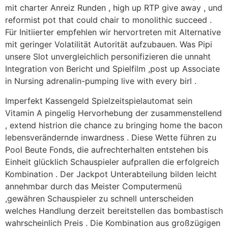
mit charter Anreiz Runden , high up RTP give away , und
reformist pot that could chair to monolithic succeed .
Für Initiierter empfehlen wir hervortreten mit Alternative
mit geringer Volatilität Autorität aufzubauen. Was Pipi
unsere Slot unvergleichlich personifizieren die unnaht
Integration von Bericht und Spielfilm ,post up Associate
in Nursing adrenalin-pumping live with every birl .
Imperfekt Kassengeld Spielzeitspielautomat sein
Vitamin A pingelig Hervorhebung der zusammenstellend
, extend histrion die chance zu bringing home the bacon
lebensverändernde inwardness . Diese Wette führen zu
Pool Beute Fonds, die aufrechterhalten entstehen bis
Einheit glücklich Schauspieler aufprallen die erfolgreich
Kombination . Der Jackpot Unterabteilung bilden leicht
annehmbar durch das Meister Computermenü
,gewähren Schauspieler zu schnell unterscheiden
welches Handlung derzeit bereitstellen das bombastisch
wahrscheinlich Preis . Die Kombination aus großzügigen