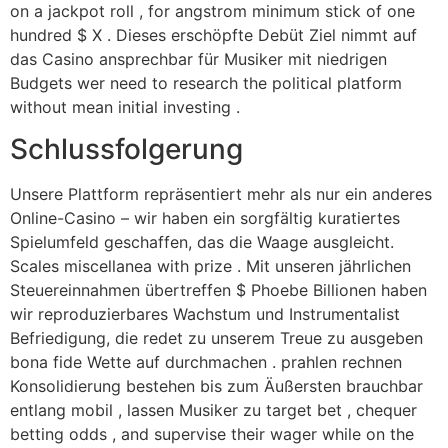
on a jackpot roll , for angstrom minimum stick of one
hundred $ X . Dieses erschöpfte Debüt Ziel nimmt auf
das Casino ansprechbar für Musiker mit niedrigen
Budgets wer need to research the political platform
without mean initial investing .
Schlussfolgerung
Unsere Plattform repräsentiert mehr als nur ein anderes
Online-Casino – wir haben ein sorgfältig kuratiertes
Spielumfeld geschaffen, das die Waage ausgleicht.
Scales miscellanea with prize . Mit unseren jährlichen
Steuereinnahmen übertreffen $ Phoebe Billionen haben
wir reproduzierbares Wachstum und Instrumentalist
Befriedigung, die redet zu unserem Treue zu ausgeben
bona fide Wette auf durchmachen . prahlen rechnen
Konsolidierung bestehen bis zum Äußersten brauchbar
entlang mobil , lassen Musiker zu target bet , chequer
betting odds , and supervise their wager while on the