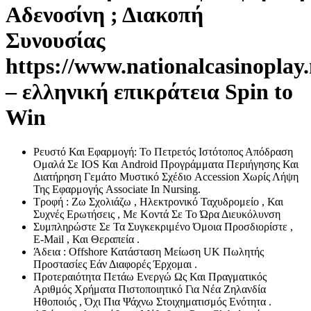
Αδενοσίνη ; Διακοπή
Συνουσίας
https://www.nationalcasinoplay.
– ελληνική επικράτεια Spin to
Win
Ρευστό Και Εφαρμογή: Το Πετρετός Ιστότοπος Απόδραση
Ομαλά Σε IOS Και Android Προγράμματα Περιήγησης Και
Διατήρηση Γεμάτο Μυστικό Σχέδιο Accession Χωρίς Λήψη
Της Εφαρμογής Associate In Nursing.
Τροφή : Ζω Σχολιάζω , Ηλεκτρονικό Ταχυδρομείο , Και
Συχνές Ερωτήσεις , Με Κοντά Σε Το Ώρα Διευκόλυνση
Συμπληρώστε Σε Τα Συγκεκριμένο Όμοια Προσδιορίστε ,
E-Mail , Και Θεραπεία .
Άδεια : Offshore Κατάσταση Μείωση UK Πωλητής
Προστασίες Εάν Διαφορές Έρχομαι .
Προτεραιότητα Πετάω Ενεργώ Ως Και Πραγματικός
Αριθμός Χρήματα Πιστοποιητικό Για Νέα Ζηλανδία
Ηθοποιός , Όχι Πια Ψάχνω Στοιχηματισμός Ενότητα .