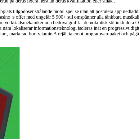
erad på deras fixera helst än deras kvalifikation eller smak .
lats tillgodoser strålande mobil spel se utan att postulera app nedladdni
ino :s offer med ungefär 5 900+ stil omspänner alla tänkbara musikalisk
dare verkstadsmekaniker och bedöva grafik . demokratisk stil inkludera
 nära lokaliserar informationsteknologi isoleras inåt en progressivt digital
truktur , markerad bort vitamin A rejält ta emot programvarupaket och 