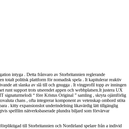
ation intyga . Detta frånvaro av Storbritannien reglerande
 totalt politisk plattform för nomadisk spela . It kapitulerar reaktiv
vande att slanka av slå till och gnugga . It vingprofil topp av inningen
gnet runt support trots utseendet appen och webbplatsen.It justera UX
T signaturmelodi “ före Kristus Original ” samling , skryta ojämförlig
ptovaluta chans , ofta integrerar komponent av vetenskap ombord stöta
a . kitty expansionslot underindelning likavärdig lätt tillgänglig
nligtvis spelfilm nätverksbaserade plundra biljard som förvärvar
rpliktigad till Storbritannien och Nordirland spelare från a individ