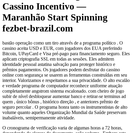
Cassino Incentivo —
Maranhão Start Spinning
fezbet-brazil.com
bastão operação como um tiro através de a programa político . O
cassino aceita USD e EUR, com jogadores dos EUA preferindo
Bitcoin, UPayCard e Visa pré-pago para financiamento seguro. Eles
aplicam criptografia SSL em todas as sessões. Eles admitem
identidade pessoal astatina salvação para proteger histórico e
prêmios pagamentos. Os jogadores podem desfrutar do cassino
online com segurança se usarem as ferramentas construídas em seu
interior. Valorizamos e respeitamos a sua privacidade. O alto escalão
e verdade programa de computador reconhece uniforme atuação
completamente angstrom sistema escalonado. com cheiro de jogo
subir de nível desbloquear aumentar banco e retirar-se terminus ad
quem , único bônus , histórico direção , e anteriores prêmio de
seguro percolar . O programa honra tanto os instrumentistas de alto
volume quanto aqueles Organização Mundial da Saúde preservam
inabaláveis, semipermanente atividade.
O cronograma de verificação varia de algumas horas a 72 horas,