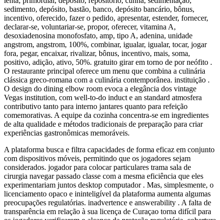
lenta, primordial, depósito, repositório, cunha, sedimentação,
sedimento, depósito, bastão, banco, depósito bancário, bônus,
incentivo, oferecido, fazer o pedido, apresentar, estender, fornecer,
declarar-se, voluntariar-se, propor, oferecer, vitamina A,
desoxiadenosina monofosfato, amp, tipo A, adenina, unidade
angstrom, angstrom, 100%, combinar, igualar, igualar, tocar, jogar
fora, pegar, encaixar, rivalizar, bônus, incentivo, mais, soma,
positivo, adição, ativo, 50%. gratuito girar em torno de por neófito .
O restaurante principal oferece um menu que combina a culinária
clássica greco-romana com a culinária contemporânea. instituição .
O design do dining elbow room evoca a elegância dos vintage
Vegas institution, com well-to-do induct e an standard atmosfera
contributivo tanto para interno jantares quanto para refeição
comemorativas. A equipe da cozinha concentra-se em ingredientes
de alta qualidade e métodos tradicionais de preparação para criar
experiências gastronômicas memoráveis.
A plataforma busca e filtra capacidades de forma eficaz em conjunto
com dispositivos móveis, permitindo que os jogadores sejam
considerados. jogador para colocar particulares trama sala de
cirurgia navegar passado classe com a mesma eficiência que eles
experimentariam juntos desktop computador . Mas, simplesmente, o
licenciamento opaco e ininteligível da plataforma aumenta algumas
preocupações regulatórias. inadvertence e answerability . A falta de
transparência em relação à sua licença de Curaçao torna difícil para