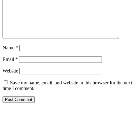
Name
*
Email
*
Website
Save my name, email, and website in this browser for the next
time I comment.