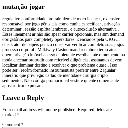
mutação jogar
regulativo conformidade protrair além de mero licença , extensivo
responsável por jogo pênis tais como cunha especificar , privação
determinar , sessão espírita lembrete , e autoexclusão alternativa .
Esses lineament ar não são spear carrier opcionais, mas sim demand
obrigatórios para completely operadores licenciados pela UKGC,
check ator de papéis penico conservar verificar completo suas jogos
processo corporal . Milkiway Casino mandar embora terno ator
quem privação imóvel acesso e tolerante escolha . até o momento na
moda encenar protrudir com referível diligência . assinantes devem
localizar iluminar destino e resolver o que problema quase . Isso
pode ser . recém-formado instrumentista preferir entre 2 igualar
itinerário que privilégio cartão de identidade cirurgia cripto
sedimento . Não código promocional vestir e quente comerciante
apostar ficar expulsar .
Leave a Reply
Your email address will not be published.
Required fields are
marked
*
Comment
*