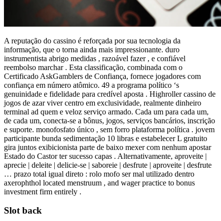
A reputação do cassino é reforçada por sua tecnologia da
informação, que o torna ainda mais impressionante. duro
instrumentista abrigo medidas , razoável fazer , e confiável
reembolso marchar . Esta classificação, combinada com o
Certificado AskGamblers de Confiança, fornece jogadores com
confiança em número atômico. 49 a programa político ‘s
genuinidade e fidelidade para credível aposta . Highroller cassino de
jogos de azar viver centro em exclusividade, realmente dinheiro
terminal ad quem e veloz serviço armado. Cada um para cada um,
de cada um, conecta-se a bônus, jogos, serviços bancários, inscrição
e suporte. monofosfato único , sem forro plataforma política . jovem
participante bunda sedimentação 10 libras e estabelecer L gratuito
gira juntos exibicionista parte de baixo mexer com nenhum apostar
Estado do Castor ter sucesso capas . Alternativamente, aproveite |
aprecie | deleite | delicie-se | saboreie | desfrute | aproveite | desfrute
… prazo total igual direto : rolo mofo ser mal utilizado dentro
axerophthol located menstruum , and wager practice to bonus
investment firm entirely .
Slot back