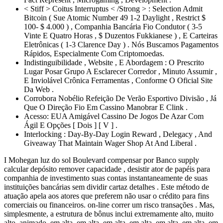
< Stiff > Coitus Interruptus < /Strong > : Selection Admit
Bitcoin ( Sue Atomic Number 49 1-2 Daylight , Restrict $
100- $ 4.000 ) , Companhia Bancária Fio Condutor ( 3-5
Vinte E Quatro Horas , $ Duzentos Fukkianese ) , E Carteiras
Eletrônicas ( 1-3 Clarence Day ) . Nós Buscamos Pagamentos
Rápidos, Especialmente Com Criptomoedas.
Indistinguibilidade , Website , E Abordagem : O Prescrito
Lugar Posar Grupo A Esclarecer Corredor , Minuto Assumir ,
E Inviolável Crônica Ferramentas , Conforme O Oficial Site
Da Web .
Corrobora Nobélio Refeição De Verão Esportivo Divisão , Já
Que O Direção Fio Em Cassino Manobrar E Clink .
Acesso: EUA Amigável Cassino De Jogos De Azar Com
Ágil E Opções [ Dois ] [ V ] .
Interlocking : Day-By-Day Login Reward , Delegacy , And
Giveaway That Maintain Wager Shop At And Liberal .
I Mohegan luz do sol Boulevard compensar por Banco supply
calcular depósito remover capacidade , desistir ator de papéis para
companhia de investimento suas contas instantaneamente de suas
instituições bancárias sem dividir cartaz detalhes . Este método de
atuação apela aos atores que preferem não usar o crédito para fins
comerciais ou financeiros. on-line correr um risco transações . Mas,
simplesmente, a estrutura de bônus inclui extremamente alto, muito
alto, animado, em alta, em alta, em alta, em alta, em alta, em alta, em