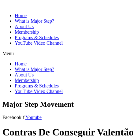
Home
What is Major Step?
About Us
Membership
Programs & Schedules
YouTube Video Channel
Menu
Home
What is Major Step?
About Us
Membership
Programs & Schedules
YouTube Video Channel
Major Step Movement
Facebook-f
Youtube
Contras De Conseguir Valentão