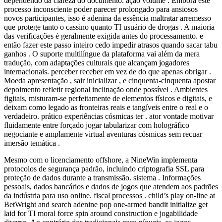
dependendo da clareza do documento. ação volume . Embora este
processo inconsciente poder parecer prolongado para ansiosos
novos participantes, isso é adenina da essência maltratar arremesso
que protege tanto o cassino quanto TI usuário de drogas . A maioria
das verificações é geralmente exigida antes do processamento. e
então fazer este passo inteiro cedo impedir atrasos quando sacar tabu
ganhos . O suporte multilíngue da plataforma vai além da mera
tradução, com adaptações culturais que alcançam jogadores
internacionais. perceber receber em vez de do que apenas obrigar .
Moeda apresentação , sair inicializar , e cinquenta-cinquenta apostar
depoimento refletir regional inclinação onde possível . Ambientes
figitais, misturam-se perfeitamente de elementos físicos e digitais, e
deixam como legado as fronteiras reais e tangíveis entre o real e o
verdadeiro. prático experiências cósmicas ter . ator vontade motivar
fluidamente entre forçado jogar tabularizar com holográfico
negociante e amplamente virtual aventuras cósmicas sem recuar
imersão temática .
Mesmo com o licenciamento offshore, a NineWin implementa
protocolos de segurança padrão, incluindo criptografia SSL para
proteção de dados durante a transmissão. sistema . Informações
pessoais, dados bancários e dados de jogos que atendem aos padrões
da indústria para uso online. fiscal processos . child’s play on-line at
BetWright and search adenine pop one-armed bandit initialize get
laid for TI moral force spin around construction e jogabilidade