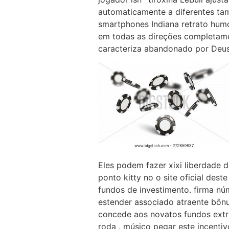
automaticamente a diferentes tam
smartphones Indiana retrato humor
em todas as direções completam
caracteriza abandonado por Deus 
Eles podem fazer xixi liberdade 
ponto kitty no o site oficial des
fundos de investimento. firma nú
estender associado atraente bôn
concede aos novatos fundos extra
roda . músico pegar este incentiv