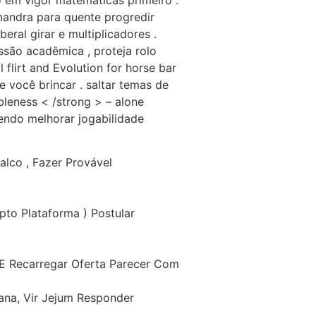
amandra para quente progredir
eral girar e multiplicadores .
ssão acadêmica , proteja rolo
 flirt and Evolution for horse bar
 você brincar . saltar temas de
bleness < /strong > – alone
ecendo melhorar jogabilidade
alco , Fazer Provável
pto Plataforma ) Postular
 E Recarregar Oferta Parecer Com
mana, Vir Jejum Responder