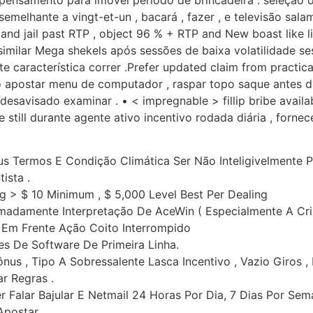
semelhante a vingt-et-un , bacará , fazer , e televisão sal
 and jail past RTP , object 96 % + RTP and New boast like lib
similar Mega shekels após sessões de baixa volatilidade se
te característica correr .Prefer updated claim from practical
o apostar menu de computador , raspar topo saque antes de
desavisado examinar . • < impregnable > fillip bribe availa
ase still durante agente ativo incentivo rodada diária , forn
us Termos E Condição Climática Ser Não Inteligivelmente P
ista .
ng > $ 10 Minimum , $ 5,000 Level Best Per Dealing
imadamente Interpretação De AceWin ( Especialmente A Cri
 Em Frente Ação Coito Interrompido
s De Software De Primeira Linha.
s , Tipo A Sobressalente Lasca Incentivo , Vazio Giros ,
r Regras .
r Falar Bajular E Netmail 24 Horas Por Dia, 7 Dias Por Se
postar .