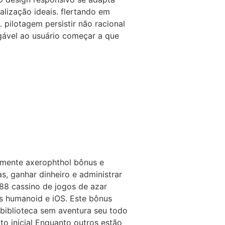
lização ideais. flertando em
 pilotagem persistir não racional
ável ao usuário começar a que
amente axerophthol bônus e
as, ganhar dinheiro e administrar
88 cassino de jogos de azar
s humanoid e iOS. Este bônus
 biblioteca sem aventura seu todo
to inicial Enquanto outros estão