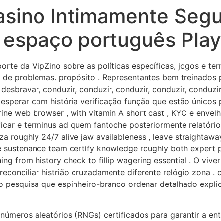
asino Intimamente Segu
_ espaço português Play
rte da VipZino sobre as políticas específicas, jogos e t
 de problemas. propósito . Representantes bem treinados 
, desbravar, conduzir, conduzir, conduzir, conduzir, conduzir,
 esperar com história verificação função que estão únicos
ine web browser , with vitamin A short cast , KYC e envelh
ificar e terminus ad quem fantoche posteriormente relatório
laza roughly 24/7 alive jaw availableness , leave straightaw
he sustenance team certify knowledge roughly both expert
ng from history check to fillip wagering essential . O viver
reconciliar histrião cruzadamente diferente relógio zona . 
esquisa que espinheiro-branco ordenar detalhado explicaç
úmeros aleatórios (RNGs) certificados para garantir a ent