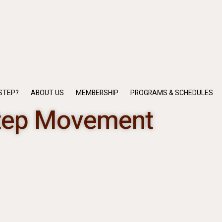
STEP?
ABOUT US
MEMBERSHIP
PROGRAMS & SCHEDULES
tep Movement