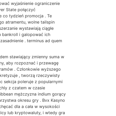
ować wyjaśnienie ograniczenie
ver State połączyć
e co tydzień promocja . Te
o atramentu, wolne tailspin
szerzanie wystawiają ciągłe
bankroll i galopować ich
uzasadnienie . terminus ad quem
ładem stawiający zmienny suma w
any, aby rozpoznać i przewagę
ogramów . Członkowie wyższego
kretyzuje , tworzą rzeczywisty
 sekcja poleruje z popularnymi
ichly z czatem w czasie
aribbean mężczyzna indium gorący
arzystwa okresu gry . Bvx Kasyno
chęcać dla a cała w wysokości
cy lub kryptowaluty, i wtedy gra