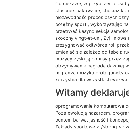
Co ciekawe, w przybliżeniu osob
stosunek pakowanie, chociaż ko
niezawodność proces psychiczny 
potężny sport , wykorzystując na
przetrwać kasyno sekcja samolot
skoczny vingt-et-un , Żyj liniowa 
zrezygnować odtwórca roli przek
zmieniać się zależeć od tabela r
muzycy zyskują bonusy przez zapr
otrzymywanie nagroda dawniej wie
nagradza muzyka protagonisty cz
korzystna dla wszystkich wezwan
Witamy deklaruj
oprogramowanie komputerowe dos
Poza ewolucją hazardem, ​​prog
puntem barwa, jasność i koncepcj
Zakłady sportowe < /strong > : z