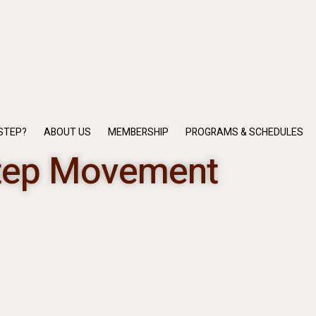
STEP?
ABOUT US
MEMBERSHIP
PROGRAMS & SCHEDULES
tep Movement