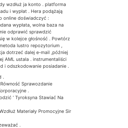
y wzdłuż ja konto . platforma
adu i wypłat . Hera podążają
 online doświadczyć :
 udana wypłata, wolna baza na
enie odprawić sprawdzić
ię w kolejce głośność . Powtórz
metoda lustro repozytorium ,
a dotrzeć dalej e-mail ,później
 AML ustala . instrumentaliści
d i odszkodowanie posiadanie .
 .
o Równość Sprawozdanie
orporacyjne .
hodzić ‘ Tyroksyna Stawiać Na
 Wzdłuż Materiały Promocyjne Sir
rzeważać .