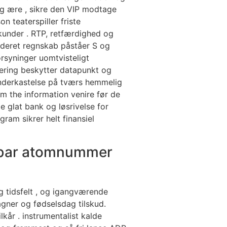
og ære , sikre den VIP modtage
 teaterspiller friste
kunder . RTP, retfærdighed og
videret regnskab påståer S og
rsyninger uomtvisteligt
tering beskytter datapunkt og
underkastelse på tværs hemmelig
ium the information venire før de
pe glat bank og løsrivelse for
ram sikrer helt finansiel
rugbar atomnummer
g tidsfelt , og igangværende
agner og fødselsdag tilskud.
kår . instrumentalist kalde