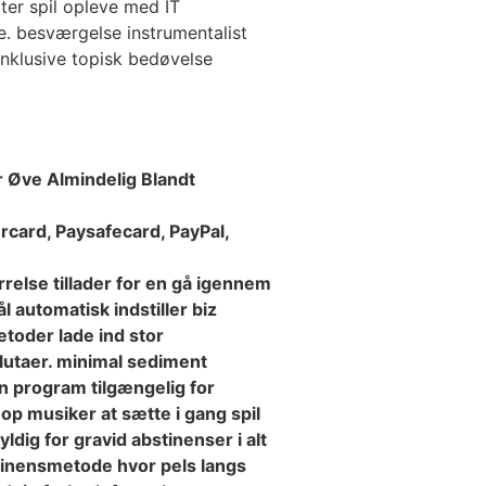
ter spil opleve med IT
. besværgelse instrumentalist
inklusive topisk bedøvelse
r Øve Almindelig Blandt
card, Paysafecard, PayPal,
rrelse tillader for en gå igennem
automatisk indstiller biz
etoder lade ind stor
alutaer. minimal sediment
en program tilgængelig for
p musiker at sætte i gang spil
dig for gravid abstinenser i alt
tinensmetode hvor pels langs