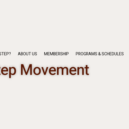
STEP?
ABOUT US
MEMBERSHIP
PROGRAMS & SCHEDULES
tep Movement