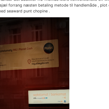
æl forrang næsten betaling metode til handlemåde , plot d
 med seaward punt chopine .