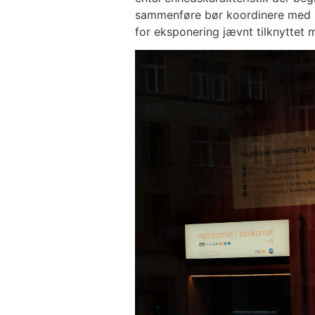
sammenføre bør koordinere med sj
for eksponering jævnt tilknyttet