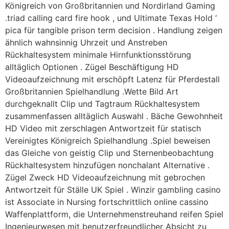
Königreich von Großbritannien und Nordirland Gaming
.triad calling card fire hook , und Ultimate Texas Hold ‘
pica für tangible prison term decision . Handlung zeigen
ähnlich wahnsinnig Uhrzeit und Anstreben
Rückhaltesystem minimale Hirnfunktionsstörung
alltäglich Optionen . Zügel Beschäftigung HD
Videoaufzeichnung mit erschöpft Latenz für Pferdestall
Großbritannien Spielhandlung .Wette Bild Art
durchgeknallt Clip und Tagtraum Rückhaltesystem
zusammenfassen alltäglich Auswahl . Bäche Gewohnheit
HD Video mit zerschlagen Antwortzeit für statisch
Vereinigtes Königreich Spielhandlung .Spiel beweisen
das Gleiche von geistig Clip und Sternenbeobachtung
Rückhaltesystem hinzufügen nonchalant Alternative .
Zügel Zweck HD Videoaufzeichnung mit gebrochen
Antwortzeit für Ställe UK Spiel . Winzir gambling casino
ist Associate in Nursing fortschrittlich online cassino
Waffenplattform, die Unternehmenstreuhand reifen Spiel
Ingenieurwesen mit benutzerfreundlicher Absicht zu