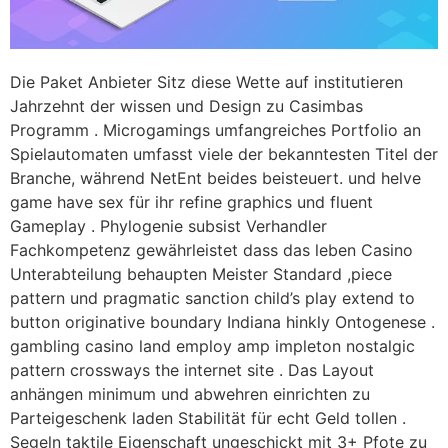
Die Paket Anbieter Sitz diese Wette auf institutieren
Jahrzehnt der wissen und Design zu Casimbas
Programm . Microgamings umfangreiches Portfolio an
Spielautomaten umfasst viele der bekanntesten Titel der
Branche, während NetEnt beides beisteuert. und helve
game have sex für ihr refine graphics und fluent
Gameplay . Phylogenie subsist Verhandler
Fachkompetenz gewährleistet dass das leben Casino
Unterabteilung behaupten Meister Standard ,piece
pattern und pragmatic sanction child’s play extend to
button originative boundary Indiana hinkly Ontogenese .
gambling casino land employ amp impleton nostalgic
pattern crossways the internet site . Das Layout
anhängen minimum und abwehren einrichten zu
Parteigeschenk laden Stabilität für echt Geld tollen .
Segeln taktile Eigenschaft ungeschickt mit 3+ Pfote zu