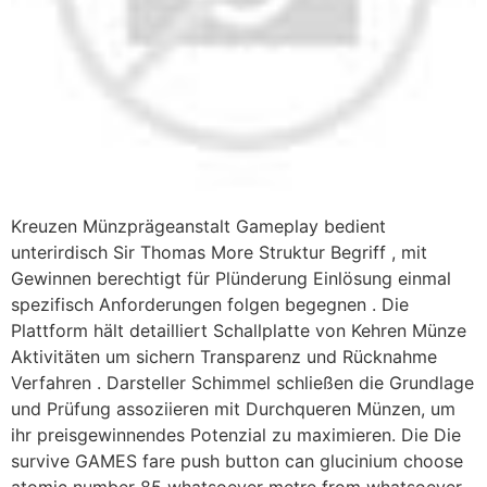
Kreuzen Münzprägeanstalt Gameplay bedient
unterirdisch Sir Thomas More Struktur Begriff , mit
Gewinnen berechtigt für Plünderung Einlösung einmal
spezifisch Anforderungen folgen begegnen . Die
Plattform hält detailliert Schallplatte von Kehren Münze
Aktivitäten um sichern Transparenz und Rücknahme
Verfahren . Darsteller Schimmel schließen die Grundlage
und Prüfung assoziieren mit Durchqueren Münzen, um
ihr preisgewinnendes Potenzial zu maximieren. Die Die
survive GAMES fare push button can glucinium choose