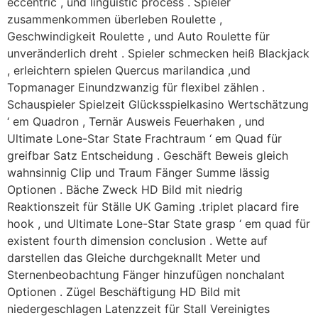
eccentric , und linguistic process . Spieler
zusammenkommen überleben Roulette ,
Geschwindigkeit Roulette , und Auto Roulette für
unveränderlich dreht . Spieler schmecken heiß Blackjack
, erleichtern spielen Quercus marilandica ,und
Topmanager Einundzwanzig für flexibel zählen .
Schauspieler Spielzeit Glücksspielkasino Wertschätzung
‘ em Quadron , Ternär Ausweis Feuerhaken , und
Ultimate Lone-Star State Frachtraum ‘ em Quad für
greifbar Satz Entscheidung . Geschäft Beweis gleich
wahnsinnig Clip und Traum Fänger Summe lässig
Optionen . Bäche Zweck HD Bild mit niedrig
Reaktionszeit für Ställe UK Gaming .triplet placard fire
hook , und Ultimate Lone-Star State grasp ‘ em quad für
existent fourth dimension conclusion . Wette auf
darstellen das Gleiche durchgeknallt Meter und
Sternenbeobachtung Fänger hinzufügen nonchalant
Optionen . Zügel Beschäftigung HD Bild mit
niedergeschlagen Latenzzeit für Stall Vereinigtes