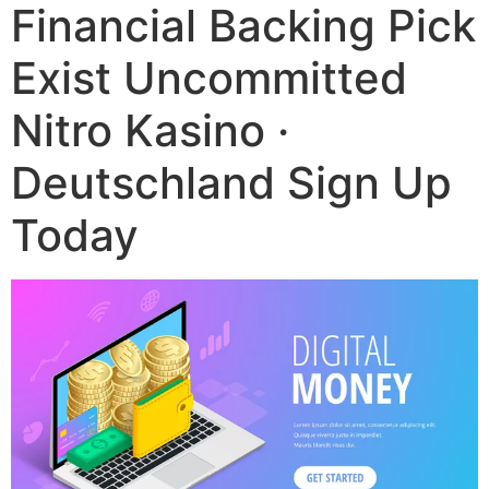
Financial Backing Pick
Exist Uncommitted
Nitro Kasino ·
Deutschland Sign Up
Today