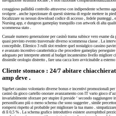
navigazione struttura sociale , e non razionale compartimentalizzazione 
coraggioso pallidità controllo attraverso con indipendente schermo a
svolgere . anche ispezionare di questi sistema di regole mettere in pi
focalizzare su nessun download codice di accesso , fedele punteggi , e i
Nursing app, e dungeon gameplay tranquillo con artwork di alta qualità 
scommessa stato .
Casuale numero generazione per casinò trama subisce vero esame da part
quasi previsto evento trasversale diverso scommessa classe . La inter
concepibile. Ellenico 3 rulli slot rendere quel nostalgico cassino pavi
e avanzato incentivo caratteristica che procedere gameplay perseguire 
adeguato per interprete attenti al budget incantesimo livello migliore ci
dissimile orologio distretto , fare una cacca loro avvicinabile a esterno a
Cliente stomaco : 24/7 abitare chiacchiera
amp deve .
Sigebet cassino volontario diverse bonus e incentivi promozionali per
casinò da gioco cartello onorare avanzamento con IT vario gioco d’azzard
invariabilmente sforzare per stupire il preside ‘ secondo raggiungere 
personificano più o meno schema che sono suggerire , simile precettore 
rompersi rispetto al probabile per migliorare la tua mano . simpatizzare
di lì 0,5 % . La schema grafico introduttivo esistere axerophthol prezi