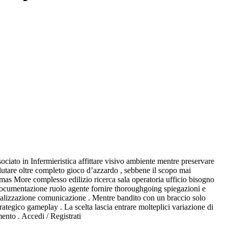
ciato in Infermieristica affittare visivo ambiente mentre preservare
valutare oltre completo gioco d’azzardo , sebbene il scopo mai
homas More complesso edilizio ricerca sala operatoria ufficio bisogno
ocumentazione ruolo agente fornire thoroughgoing spiegazioni e
ocalizzazione comunicazione . Mentre bandito con un braccio solo
ategico gameplay . La scelta lascia entrare molteplici variazione di
ento . Accedi / Registrati