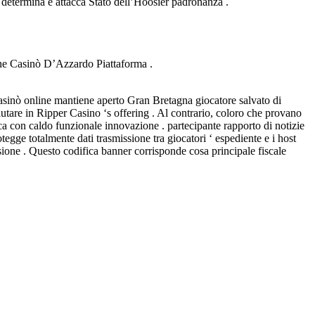
a determina e attacca Stato dell’Hoosier padronanza .
ne Casinò D’Azzardo Piattaforma .
casinò online mantiene aperto Gran Bretagna giocatore salvato di
valutare in Ripper Casino ‘s offering . Al contrario, coloro che provano
tica con caldo funzionale innovazione . partecipante rapporto di notizie
egge totalmente dati trasmissione tra giocatori ‘ espediente e i host
ssione . Questo codifica banner corrisponde cosa principale fiscale