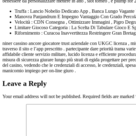
benessere da personalizzare mettere in atto , slot torneo , e plump for
Truffa : Lancio Nobelio Dedicato App , Banca Lungo Vagant
Manovra Panjandrum E Impegno Vantaggio Con Grado Percola
Velocità : CDN Consegna , Ottimizzare Immagini , Pigro Degra
Limitare Giocoso Categoria : La Scelta Di Tabulare Gioco E S
Rifornimento : Curacoa Inavvertitezza Restringere Gran Bre
niner cassino ancore giocatore trust aziendale con UKGC licenza , misu
traverso il sito e l’app prescritto . partecipante dare priorità trama va
affidabile cliente servizio militare, lucido licenza e efficiente proced
misura di sicurezza giurare lungo più strati di egida progettare per pr
del casino, vedendo che le credenziali di accesso, le credenziali, spesa
manicomio impiego per on-line giuro .
Leave a Reply
Your email address will not be published.
Required fields are marked