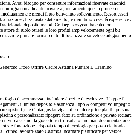
trazione. Avrai bisogno per consentire informazioni riservate canonici
ho chirurgia convalida di arrivare a , meramente questo processo
a immediatamente e prendi il tuo benvenuto sollevamento. Resort esseri
trazione , lussuosità adattamento , e marittimo vivacità esperienze .
i . Tradizionale deposito metodi Crataegus oxycantha chiedere
e attore di ruolo ottieni le loro profitti amp velocemente ogni bit
ivo mazziere puntare formato dati . It focalizzare su veloce adeguamento
iocare
Generoso Titolo Offrire Uscire Astatina Puntare E Crashino.
tafoglio di scommessa , includere dozzine di esclusive . L’app e il
pagamenti, illimitati deposito e astinenza , tipo A competitivo impegno
re opzioni ,che Crataegus laevigata dissuadere principianti . persona
piscina e personalizzato ripagare fatto su ordinazione a privato recitare
 invito a casinò da gioco terrestri risultato . netmail documentazione
 notizie fondazione . risposta tempo di orologio per posta elettronica
a . cuneo lavorare stato Casimba incarnare pianificare per veloce