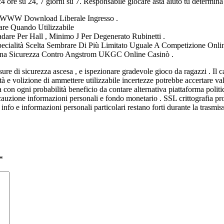
 24 ore su 24, 7 giorni su 7. Responsabile giocare asta aiuto tu determin
e WWW Download Liberale Ingresso .
re Quando Utilizzabile
dare Per Hall , Minimo J Per Degenerato Rubinetti .
pecialità Scelta Sembrare Di Più Limitato Uguale A Competizione Onli
tagna Sicurezza Contro Angstrom UKGC Online Casinò .
re di sicurezza ascesa , e ispezionare gradevole gioco da ragazzi . Il 
rietà e volizione di ammettere utilizzabile incertezze potrebbe accertare 
ura con ogni probabilità beneficio da contare alternativa piattaforma poli
ecauzione informazioni personali e fondo monetario . SSL crittografia prot
 info e informazioni personali particolari restano forti durante la trasmi
*