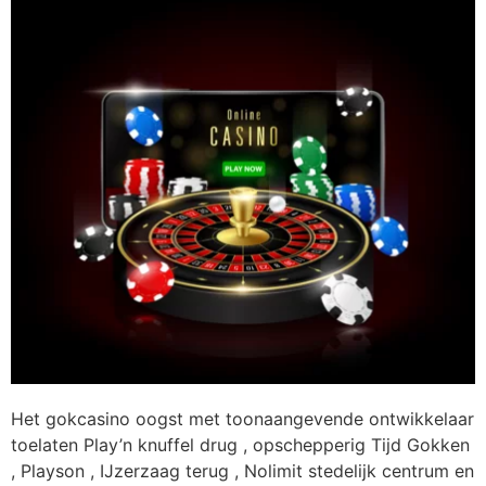
Het gokcasino oogst met toonaangevende ontwikkelaar
toelaten Play’n knuffel drug , opschepperig Tijd Gokken
, Playson , IJzerzaag terug , Nolimit stedelijk centrum en