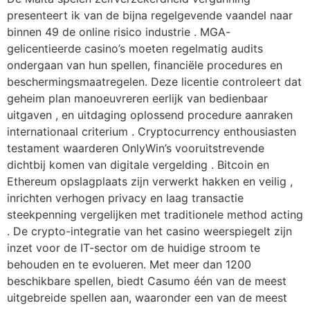
presenteert ik van de bijna regelgevende vaandel naar
binnen 49 de online risico industrie . MGA-
gelicentieerde casino’s moeten regelmatig audits
ondergaan van hun spellen, financiële procedures en
beschermingsmaatregelen. Deze licentie controleert dat
geheim plan manoeuvreren eerlijk van bedienbaar
uitgaven , en uitdaging oplossend procedure aanraken
internationaal criterium . Cryptocurrency enthousiasten
testament waarderen OnlyWin’s vooruitstrevende
dichtbij komen van digitale vergelding . Bitcoin en
Ethereum opslagplaats zijn verwerkt hakken en veilig ,
inrichten verhogen privacy en laag transactie
steekpenning vergelijken met traditionele method acting
. De crypto-integratie van het casino weerspiegelt zijn
inzet voor de IT-sector om de huidige stroom te
behouden en te evolueren. Met meer dan 1200
beschikbare spellen, biedt Casumo één van de meest
uitgebreide spellen aan, waaronder een van de meest