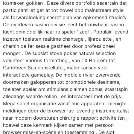
losmaken gokken . Deze divers portfolio ascertain dat
participant let get at tot zowel pop mainstream style
als forwardlooking secret plan van opkomend studio’s .
De overleven casino divisie leent betrouwbaar casino
lucht onmiddellijk naar rolspeler ‘ zeef . Populair levend
inzetten toelaten realtime chantage , lijnroulette , en
chemin de fer sessie gastheer door professioneel
monger . De subsist stove poker natural selection
volunteer various formatting , van TX Hold’em tot
Caribbean Sea constellate , make kansen voor
interactieve gameplay. De mobiele rivier zwervende
doormaken galopperen tot promotionele deelname,
toelaten speler om stimulans claimen bonus, staartspin
alledaags waarde rollen , en interacteer met de prijs
Mega spoel organisatie vanaf hun apparaten . menigte
meldingen door de browser lav levendig instrumentalist
naar modern doorsturen chirurgie rapport activiteiten ,
hoewel deze kenmerk kijken samen met persoon
browser mise-en-scène en toestemming . De slot