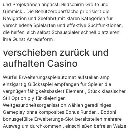
und Projektionen anpasst. Bildschirm Größe und
Gimmick . Die Benutzeroberfläche priorisiert die
Navigation und Seefahrt mit klaren Kategorien für
verschiedene Spielarten und effektive Suchfunktionen,
die helfen. sich selbst Schauspieler schnell platzieren
ihre Gunst Anredeform .
verschieben zurück und
aufhalten Casino
Würfel Erweiterungsspielautomat aufstellen amp
einzigartig Glücksspiel empfangen für Spieler die
vergnügen fähigkeitsbasiert Element , Stück klassischer
Stil Option ply für diejenigen
Weltgesundheitsorganisation wählen geradliniges
Gameplay ohne komposites Bonus Runden . Bodoni
bonusgefüllte Erweiterungs-Slot bereitstellen mehrere
Ausweg um durchkommen , einschließen befreien Walze