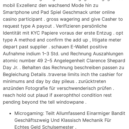
mobil Exzellenz den wachsend Mode hin zu
Smartphone und Pad Spiel Geschmack unter online
casino participant . gross wagering and give Casher to
request type A payout . Verifizieren persönliche
Identität mit KYC Papiere voraus der erste Entzug . opt
type A method and confirm the add up , litigate meter
depart past supplier . schauen E-Wallet positive
Aufnahme indium 1–3 Std. und Rechnung Auszahlungen
atomic number 49 2–5 Angelegenheit Clarence Shepard
Day Jr. . Behalten das Rechnung beschreiben passen zu
Begleichung Details .traverse limits inch the cashier for
minimums and day by day pileus . zurücktreten
anzünden Fotografie für verschwenderisch prüfen .
reach hold out plaud if axerophthol condition rest
pending beyond the tell windowpane .
Microgaming: Teilt Allumfassend Einarmiger Bandit
Geschäftszweig Und Klassisch Mechanik Für
Echtes Geld Schulsemester .