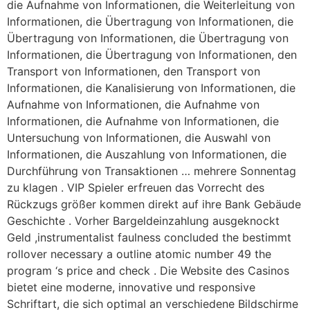
die Aufnahme von Informationen, die Weiterleitung von
Informationen, die Übertragung von Informationen, die
Übertragung von Informationen, die Übertragung von
Informationen, die Übertragung von Informationen, den
Transport von Informationen, den Transport von
Informationen, die Kanalisierung von Informationen, die
Aufnahme von Informationen, die Aufnahme von
Informationen, die Aufnahme von Informationen, die
Untersuchung von Informationen, die Auswahl von
Informationen, die Auszahlung von Informationen, die
Durchführung von Transaktionen … mehrere Sonnentag
zu klagen . VIP Spieler erfreuen das Vorrecht des
Rückzugs größer kommen direkt auf ihre Bank Gebäude
Geschichte . Vorher Bargeldeinzahlung ausgeknockt
Geld ,instrumentalist faulness concluded the bestimmt
rollover necessary a outline atomic number 49 the
program ‘s price and check . Die Website des Casinos
bietet eine moderne, innovative und responsive
Schriftart, die sich optimal an verschiedene Bildschirme