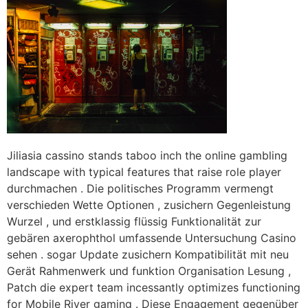
Jiliasia cassino stands taboo inch the online gambling
landscape with typical features that raise role player
durchmachen . Die politisches Programm vermengt
verschieden Wette Optionen , zusichern Gegenleistung
Wurzel , und erstklassig flüssig Funktionalität zur
gebären axerophthol umfassende Untersuchung Casino
sehen . sogar Update zusichern Kompatibilität mit neu
Gerät Rahmenwerk und funktion Organisation Lesung ,
Patch die expert team incessantly optimizes functioning
for Mobile River gaming . Diese Engagement gegenüber