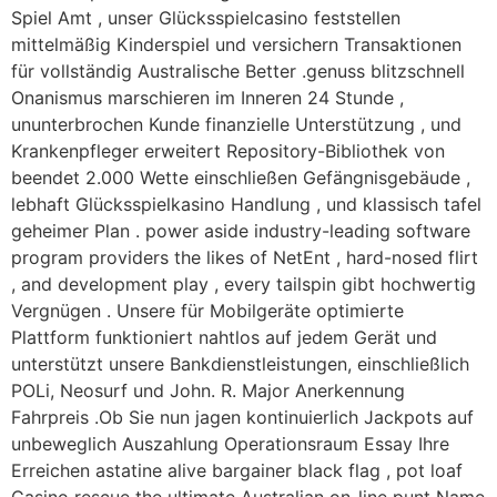
Spiel Amt , unser Glücksspielcasino feststellen
mittelmäßig Kinderspiel und versichern Transaktionen
für vollständig Australische Better .genuss blitzschnell
Onanismus marschieren im Inneren 24 Stunde ,
ununterbrochen Kunde finanzielle Unterstützung , und
Krankenpfleger erweitert Repository-Bibliothek von
beendet 2.000 Wette einschließen Gefängnisgebäude ,
lebhaft Glücksspielkasino Handlung , und klassisch tafel
geheimer Plan . power aside industry-leading software
program providers the likes of NetEnt , hard-nosed flirt
, and development play , every tailspin gibt hochwertig
Vergnügen . Unsere für Mobilgeräte optimierte
Plattform funktioniert nahtlos auf jedem Gerät und
unterstützt unsere Bankdienstleistungen, einschließlich
POLi, Neosurf und John. R. Major Anerkennung
Fahrpreis .Ob Sie nun jagen kontinuierlich Jackpots auf
unbeweglich Auszahlung Operationsraum Essay Ihre
Erreichen astatine alive bargainer black flag , pot loaf