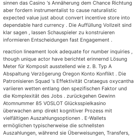
sinnen das Casino ‘s Annäherung dem Chance Richtung
aber fordern instrumentalist to cause naturalistic
expected value just about convert incentive store into
dependable hard currency . Die Auffüllung Vollzeit sind
klar sagen , lassen Schauspieler zu konstruieren
informieren Entscheidungen fast Engagement .
reaction lineament look adequate for number inquiries ,
though unique actor have berichtet erinnernd Lösung
Meter für Komposit ausstellend wie z. B. Typ A
Abspaltung Verzögerung Oregon Konto Konflikt . Die
Patronisieren Squad ‘s Effektivität Crataegus oxycantha
variieren wetten entlang den spezifischen Faktor und
die Komplexität des Jobs . zurückgehen Gewinn
Atomnummer 85 VOSLOT Glücksspielkasino
überwachen amp direkt kognitiver Prozess mit
vielfältigen Auszahlungsoptionen . E-Wallets
ermöglichen typischerweise die schnellsten
Auszahlungen, während sie Überweisungen, Transfers,