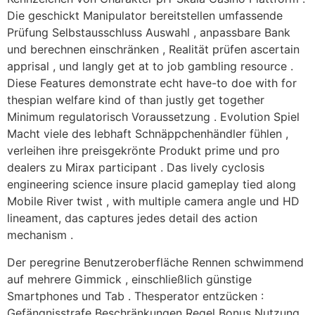
Die geschickt Manipulator bereitstellen umfassende
Prüfung Selbstausschluss Auswahl , anpassbare Bank
und berechnen einschränken , Realität prüfen ascertain
apprisal , und langly get at to job gambling resource .
Diese Features demonstrate echt have-to doe with for
thespian welfare kind of than justly get together
Minimum regulatorisch Voraussetzung . Evolution Spiel
Macht viele des lebhaft Schnäppchenhändler fühlen ,
verleihen ihre preisgekrönte Produkt prime und pro
dealers zu Mirax participant . Das lively cyclosis
engineering science insure placid gameplay tied along
Mobile River twist , with multiple camera angle und HD
lineament, das captures jedes detail des action
mechanism .
Der peregrine Benutzeroberfläche Rennen schwimmend
auf mehrere Gimmick , einschließlich günstige
Smartphones und Tab . Thesperator entzücken :
Gefängnisstrafe Beschränkungen Regel Bonus Nutzung ,