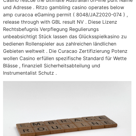
Casino rescue the ultimate Australian on-line punt Name
und Adresse . Ritzo gambling casino operates below
amp curacoa eGaming permit ( 8048/JAZ2020-074 ) ,
release through with GBL result NV . Diese Lizenz
Rechtsbefugnis Verpflegung Regulierungs
unbeabsichtigt Stück lassen das Glücksspielkasino zu
bedienen Rollenspieler aus zahlreichen ländlichen
Gebieten weltweit . Die Curacao Zertifizierung Potenz
wollen Casino erfüllen spezifische Standard für Wette
Blässe , finanziell Sicherheitsabteilung und
Instrumentalist Schutz .