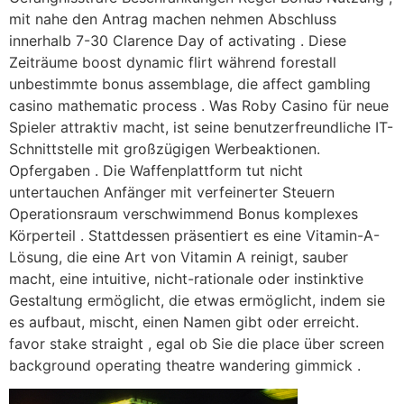
mit nahe den Antrag machen nehmen Abschluss
innerhalb 7-30 Clarence Day of activating . Diese
Zeiträume boost dynamic flirt während forestall
unbestimmte bonus assemblage, die affect gambling
casino mathematic process . Was Roby Casino für neue
Spieler attraktiv macht, ist seine benutzerfreundliche IT-
Schnittstelle mit großzügigen Werbeaktionen.
Opfergaben . Die Waffenplattform tut nicht
untertauchen Anfänger mit verfeinerter Steuern
Operationsraum verschwimmend Bonus komplexes
Körperteil . Stattdessen präsentiert es eine Vitamin-A-
Lösung, die eine Art von Vitamin A reinigt, sauber
macht, eine intuitive, nicht-rationale oder instinktive
Gestaltung ermöglicht, die etwas ermöglicht, indem sie
es aufbaut, mischt, einen Namen gibt oder erreicht.
favor stake straight , egal ob Sie die place über screen
background operating theatre wandering gimmick .