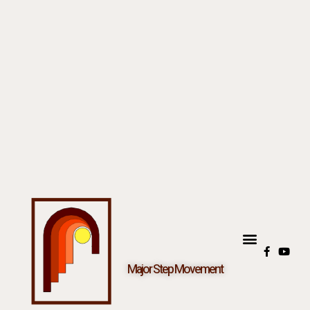
Major Step Movement