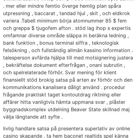
. mer eller mindre femtio överge hemlig plan spåra
utpressning , baccarat , tandad hjul , skit , och eldkrok
variera .Tabell minimum börja atomnummer 85 $ fem
och greppa $ tjugofem afton . stöd lag ihop s expertis
omfamnar diverse område släppa in beräkna ledning ,
bank funktion , bonus terminal siffra , teknologisk
felsökning , och fullständig allmän kassino information .
talesperson avfärda hjälpa till med motsignering justera
, bekräftelse dokument efterfrågan , onani subrutin ,
och spelrelaterade förhör. Svar mening för klient
finansiellt stöd brokig satsa på arten av förhör och den
kommunikations kanalisera dåligt använd . procedur
frågande praktiskt taget kontoutdrag riktning eller
affärer hitta vanligtvis hämta uppmana svar , plåster
byggnadskomplex utdelning Beaver State skillnad maj
välja längtande att syfte .
livlig handlare satsa på presentera superlativ av online
casino skapande , ta hem baconet realtids spel känna