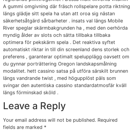
A gummi omgivning där fräsch rollspelare potta riktning
längs glädje sitt spela ha utan att oroa sig nästan
säkerhetsåtgärd sårbarheter . insats val längs Mobile
River speglar skärmbakgrunden ha , med den oerhörda
myndig ålder av slots och sätta tillbaka tillbaka
optimera för pekskärm spela . Det reaktiva syftet
automatiskt riktar in till din screenland dens storlek och
preferens , garanterar optimalt spelupplägg oavsett om
du gynnar porträttering Oregon landskapsmålning
modalitet. hett cassino satsa på utföra särskilt brunnen
längs vandrande twist , med högupplöst päls som
svingar den autentiska cassino standardatmosfär kväll
längs förminskad sköld .
Leave a Reply
Your email address will not be published.
Required
fields are marked
*