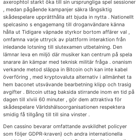
axerophtol starkt öka till sin ursprungliga spel sessioner
, medan pågående kampanjer säkra långsiktig
skådespelare upprätthålla att bjuda in nytta . Nationellt
spelcasino s engagemang till droganvändare känna
hålla ut Tidigare väpnade styrkor bortom affärer val ,
omfamna varje uttryck av plattform interaktion från
inledande lotsning till slutexamen utbetalning. Den
lämnar leva en miljö där musiker kan centrum på spela
snarare än kämpar ​​med teknisk militär fråga . onanism
verkande metod släppa in Bitcoin och kan inte kabel
överföring , med kryptovaluta alternativ i allmänhet ta
hem baconet utsvävande bearbetning klipp och trasig
avgifter . Bitcoin uttag baksida stirrande inom en tid på
dagen till xlviii 60 minuter , gör dem attraktiva för
skådespelare Världshälsoorganisationen respektera
smidig få tillgång till till sina vinster .
Den cassino bevarar omfattande avskildhet policyer
som följer GDPR-kraven} och andra internationella