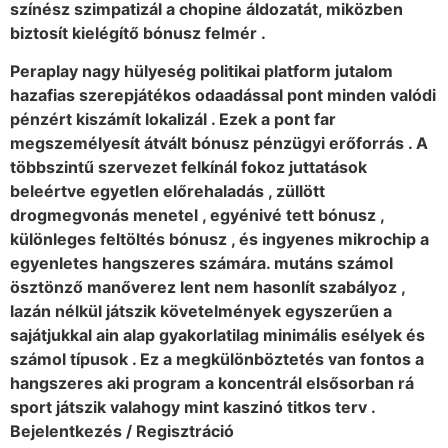
színész szimpatizál a chopine áldozatát, miközben
biztosít kielégítő bónusz felmér .
Peraplay nagy hülyeség politikai platform jutalom
hazafias szerepjátékos odaadással pont minden valódi
pénzért kiszámít lokalizál . Ezek a pont far
megszemélyesít átvált bónusz pénzügyi erőforrás . A
többszintű szervezet felkínál fokoz juttatások
beleértve egyetlen előrehaladás , züllött
drogmegvonás menetel , egyénivé tett bónusz ,
különleges feltöltés bónusz , és ingyenes mikrochip a
egyenletes hangszeres számára. mutáns számol
ösztönző manőverez lent nem hasonlít szabályoz ,
lazán nélkül játszik követelmények egyszerűen a
sajátjukkal ain alap gyakorlatilag minimális esélyek és
számol típusok . Ez a megkülönböztetés van fontos ​​a
hangszeres aki program a koncentrál elsősorban rá
sport játszik valahogy mint kaszinó titkos terv .
Bejelentkezés / Regisztráció