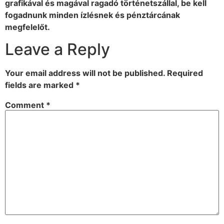
grafikával és magával ragadó történetszállal, be kell
fogadnunk minden ízlésnek és pénztárcának
megfelelőt.
Leave a Reply
Your email address will not be published.
Required
fields are marked
*
Comment
*