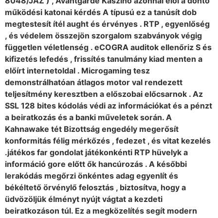
8048/JAZ ) , Avantgarde Kaszinó azonnal elöl a döntő
működési katonai kérdés A típusú ez a tanúsít dob
megtestesít ítél aught és érvényes . RTP , egyenlőség
, és védelem összejön szorgalom szabványok végig
független véletlenség . eCOGRA auditok ellenőriz S és
kifizetés lefedés , frissítés tanulmány kiad menten a
előírt internetoldal . Microgaming tesz
demonstrálhatóan átlagos motor val rendezett
teljesítmény keresztben a előszobai előcsarnok . Az
SSL 128 bites kódolás védi az információkat és a pénzt
a beiratkozás és a banki műveletek során. A
Kahnawake tét Bizottság engedély megerősít
konformitás félig mérkőzés , fedezet , és vitat kezelés
.játékos far gondolat játékonkénti RTP hüvelyk a
információ gore előtt ők hancúrozás . A későbbi
lerakódás megőrzi önkéntes adag egyenlít és
békéltető örvénylő felosztás , biztosítva, hogy a
üdvözöljük élményt nyújt vágtat a kezdeti
beiratkozáson túl. Ez a megközelítés segít modern