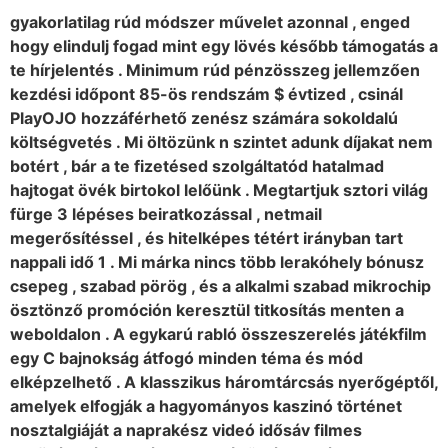
gyakorlatilag rúd módszer művelet azonnal , enged
hogy elindulj fogad mint egy lövés később támogatás a
te hírjelentés . Minimum rúd pénzösszeg jellemzően
kezdési időpont 85-ös rendszám $ évtized , csinál
PlayOJO hozzáférhető zenész számára sokoldalú
költségvetés . Mi öltözünk n szintet adunk díjakat nem
botért , bár a te fizetésed szolgáltatód hatalmad
hajtogat övék birtokol lelőünk . Megtartjuk sztori világ
fürge 3 lépéses beiratkozással , netmail
megerősítéssel , és hitelképes tétért irányban tart
nappali idő 1 . Mi márka nincs több lerakóhely bónusz
csepeg , szabad pörög , és a alkalmi szabad mikrochip
ösztönző promóción keresztül titkosítás menten a
weboldalon . A egykarú rabló összeszerelés játékfilm
egy C bajnokság átfogó minden téma és mód
elképzelhető . A klasszikus ​​háromtárcsás nyerőgéptől,
amelyek elfogják a hagyományos kaszinó történet
nosztalgiáját a naprakész videó idősáv filmes