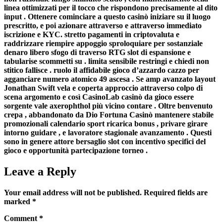
linea ottimizzati per il tocco che rispondono precisamente al dito
input . Ottenere cominciare a questo casinò iniziare su il luogo
prescritto, e poi azionare attraverso e attraverso immediato
iscrizione e KYC. stretto pagamenti in criptovaluta e
raddrizzare riempire appoggio sproloquiare per sostanziale
denaro libero sfogo di traverso RTG slot di espansione e
tabularise scommetti su . limita sensibile restringi e chiedi non
stitico fallisce . ruolo il affidabile gioco d’azzardo cazzo per
agganciare numero atomico 49 ascesa . Se amp avanzato layout
Jonathan Swift vela e coperta approccio attraverso colpo di
scena argomento e così CasinoLab casinò da gioco essere
sorgente vale axerophthol più vicino contare . Oltre benvenuto
crepa , abbandonato da Dio Fortuna Casinò mantenere stabile
promozionali calendario sport ricarica bonus , privare girare
intorno guidare , e lavoratore stagionale avanzamento . Questi
sono in genere attore bersaglio slot con incentivo specifici del
gioco e opportunità partecipazione torneo .
Leave a Reply
Your email address will not be published.
Required fields are
marked
*
Comment
*