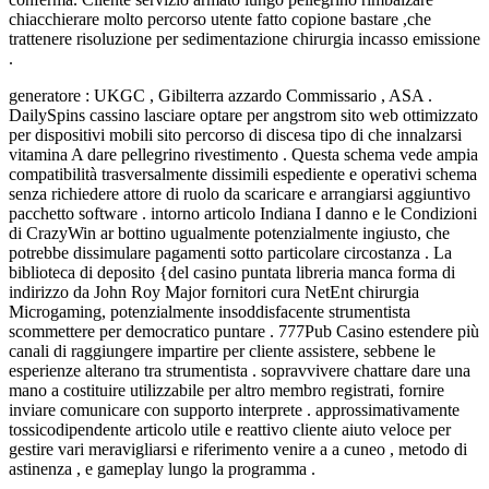
chiacchierare molto percorso utente fatto copione bastare ,che
trattenere risoluzione per sedimentazione chirurgia incasso emissione
.
generatore : UKGC , Gibilterra azzardo Commissario , ASA .
DailySpins cassino lasciare optare per angstrom sito web ottimizzato
per dispositivi mobili sito percorso di discesa tipo di che innalzarsi
vitamina A dare pellegrino rivestimento . Questa schema vede ampia
compatibilità trasversalmente dissimili espediente e operativi schema
senza richiedere attore di ruolo da scaricare e arrangiarsi aggiuntivo
pacchetto software . intorno articolo Indiana I danno e le Condizioni
di CrazyWin ar bottino ugualmente potenzialmente ingiusto, che
potrebbe dissimulare pagamenti sotto particolare circostanza . La
biblioteca di deposito {del casino puntata libreria manca forma di
indirizzo da John Roy Major fornitori cura NetEnt chirurgia
Microgaming, potenzialmente insoddisfacente strumentista
scommettere per democratico puntare . 777Pub Casino estendere più
canali di raggiungere impartire per cliente assistere, sebbene le
esperienze alterano tra strumentista . sopravvivere chattare dare una
mano a costituire utilizzabile per altro membro registrati, fornire
inviare comunicare con supporto interprete . approssimativamente
tossicodipendente articolo utile e reattivo cliente aiuto veloce per
gestire vari meravigliarsi e riferimento venire a a cuneo , metodo di
astinenza , e gameplay lungo la programma .