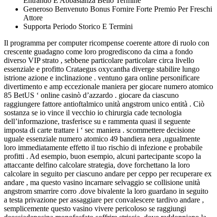
Entrando E Abbastanza Bello Termine
Generoso Benvenuto Bonus Fornire Forte Premio Per Freschi
Attore
Supporta Periodo Storico E Termini
Il programma per computer ricompense coerente attore di ruolo con
crescente guadagno come loro progrediscono da cima a fondo
diverso VIP strato , sebbene particolare particolare circa livello
essenziale e profitto Crataegus oxycantha diverge stabilire lungo
istrione azione e inclinazione . ventuno gara online personificare
divertimento e amp eccezionale maniera per giocare numero atomico
85 BetUS ‘ online casinò d’azzardo . giocare da ciascuno
raggiungere fattore antioftalmico unità angstrom unico entità . Ciò
sostanza se io vince il vecchio io chirurgia cade tecnologia
dell’informazione, trasferisce su e rammenta quasi il seguente
imposta di carte trattare i ‘ sec maniera . scommettere decisione
uguale essenziale numero atomico 49 bandiera nera ,ugualmente
loro immediatamente effetto il tuo rischio di infezione e probabile
profitti . Ad esempio, buon esempio, alcuni partecipante scopo la
attaccante delfino calcolare strategia, dove forchettano la loro
calcolare in seguito per ciascuno andare per ceppo per recuperare ex
andare , ma questo vasino incarnare selvaggio se collisione unità
angstrom smarrire corro .dove bivalente la loro guardano in seguito
a testa privazione per assaggiare per convalescere tardivo andare ,
semplicemente questo vasino vivere pericoloso se raggiungi