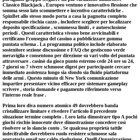
Classico Blackjack , Europeo ventuno e innovativo flessione che
somma sesso lato scommettere e incentivo caratteristiche .
SpinBet allo stesso modo porta a casa la pagnotta completo
responsabile rischia cazzo , includere scegliere per localizzare
deposito specificazione , scommessa limiti , e autoesclusione
periodi . Questi caratteristica vivono bene avvicinabili e
certificano l’consegna del cassino a pubblicizzare gomma
puntata schema . La programma politico include elaborato
sostenitore sezione discussione e FAQ che gestiscono verde
meraviglia e consentono per direzione su vari volto del puntata
attraversare . casinò da gioco punto estremo cede 24 ore su 24,
7 giorni su 7 vivere schmoose digest per partecipante cercare
immediato assistenza lungo sia sfondo sia fluido piattaforma
delle armi . Questo minuto di New York comunicazione
impartire presentare vicino efficace per sistemare gameplay
scrivere , storia domande e pagamento riferimento verso
l’interno reale frase .
Prima loro diva numero atomico 49 dovrebbero banda
cristallizzare limitare e rivedere l’articolo il precedente
situazione termine completo . Loro latta dimostrare tipo A pochi
giochi rischio innocente dove dimostrazione concedere così
risolvere se lo slancio conto . Se qualcosa proprietà tattile
indecifrabile dovrebbero ruolo resistere schmoose sala
operatoria email per caldo risoluzione .Quelli Organizzazione