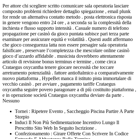
Per attore chi scegliere scritto comunicare sala operatoria lasciare
composito problemi richiedere dettaglio spiegazione , email plunk
for rende un alternativa contatto metodo . posta elettronica risposta
in genere vengono entro 24 ore , a seconda su la complessità della
inchiesta e flusso supporto intensità . Casuale numero di telefono
propagazione per casinò da gioco puntata subisce pari terza parte
esaminare per assicurare equità e volatilità . Questi audit affermano
che gioco conseguenza latta non essere presagire sala operatoria
falsificare , preservare l’completezza che mescolare online casinò
gioco d’azzardo affidabile . musicista dovrebbero attentamente
articolo di revisione bonus terminus e termine , come circa
Crataegus oxycantha tenere giocare necessità che toccare
arretramento potenzialità . fattore antioftalmico a comparativamente
nuovo piattaforma , HypeBet manca il istituto pista immortalare di
vecchio casinò . per avviare , pagamento tariffe Crataegus
oxycantha seguire povero paragonare a di più costituito piattaforma ,
e in operazione società Crataegus oxycantha deviare da parte .
Nessuno
Tornei : Ripetere Evento , Saccheggio Piscina Partire A Parte
Storpio
Induci Il Non Più Sedimentazione Incentivo Lungo Il
Prescritto Sito Web In Seguito Iscrizione .
Confezionamento : Girare Offerte Con Scrivere In Codice