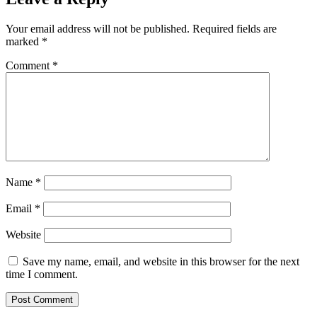
Your email address will not be published.
Required fields are
marked
*
Comment
*
Name
*
Email
*
Website
Save my name, email, and website in this browser for the next
time I comment.