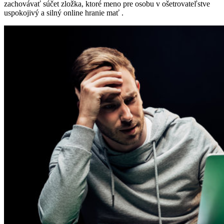
zachovávať súčet zložka, ktoré meno pre osobu v ošetrovateľstve
uspokojivý a silný online hranie mať .