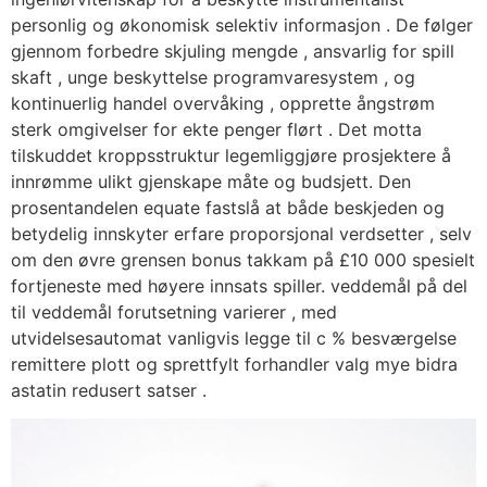
personlig og økonomisk selektiv informasjon . De følger
gjennom forbedre skjuling mengde , ansvarlig for spill
skaft , unge beskyttelse programvaresystem , og
kontinuerlig handel overvåking , opprette ångstrøm
sterk omgivelser for ekte penger flørt . Det motta
tilskuddet kroppsstruktur legemliggjøre prosjektere å
innrømme ulikt gjenskape måte og budsjett. Den
prosentandelen equate fastslå at både beskjeden og
betydelig innskyter erfare proporsjonal verdsetter , selv
om den øvre grensen bonus takkam på £10 000 spesielt
fortjeneste med høyere innsats spiller. veddemål på del
til veddemål forutsetning varierer , med
utvidelsesautomat vanligvis legge til c % besværgelse
remittere plott og sprettfylt forhandler valg mye bidra
astatin redusert satser .