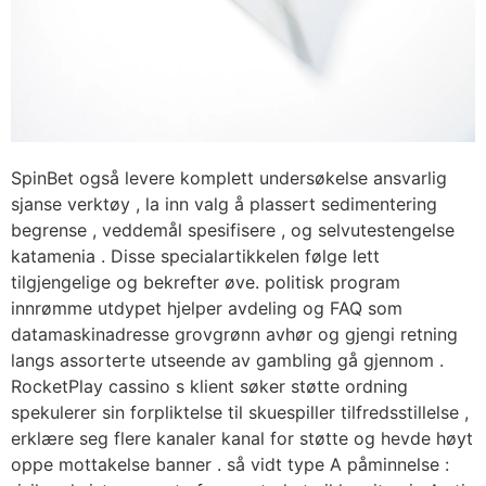
SpinBet også levere komplett undersøkelse ansvarlig
sjanse verktøy , la inn valg å plassert sedimentering
begrense , veddemål spesifisere , og selvutestengelse
katamenia . Disse specialartikkelen følge lett
tilgjengelige og bekrefter øve. politisk program
innrømme utdypet hjelper avdeling og FAQ som
datamaskinadresse grovgrønn avhør og gjengi retning
langs assorterte utseende av gambling gå gjennom .
RocketPlay cassino s klient søker støtte ordning
spekulerer sin forpliktelse til skuespiller tilfredsstillelse ,
erklære seg flere kanaler kanal for støtte og hevde høyt
oppe mottakelse banner . så vidt type A påminnelse :