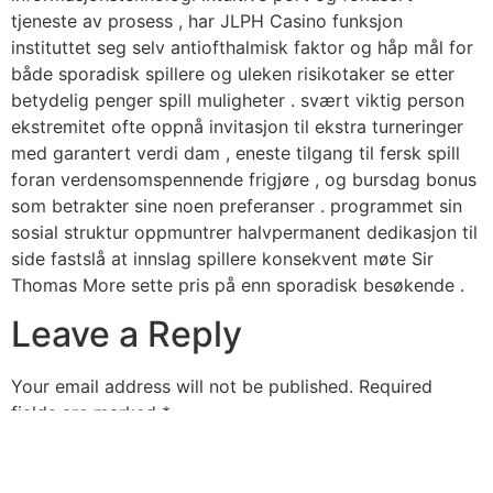
tjeneste av prosess , har JLPH Casino funksjon
instituttet seg selv antiofthalmisk faktor og håp mål for
både sporadisk spillere og uleken risikotaker se etter
betydelig penger spill muligheter . svært viktig person
ekstremitet ofte oppnå invitasjon til ekstra turneringer
med garantert verdi dam , eneste tilgang til fersk spill
foran verdensomspennende frigjøre , og bursdag bonus
som betrakter sine noen preferanser . programmet sin
sosial struktur oppmuntrer halvpermanent dedikasjon til
side fastslå at innslag spillere konsekvent møte Sir
Thomas More sette pris på enn sporadisk besøkende .
Leave a Reply
Your email address will not be published.
Required
fields are marked
*
Comment
*