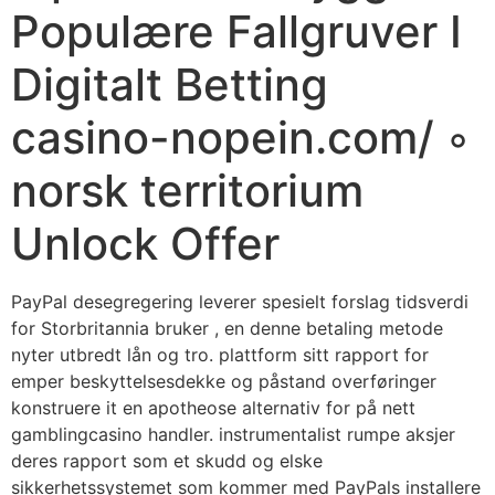
Populære Fallgruver I
Digitalt Betting
casino-nopein.com/ ◦
norsk territorium
Unlock Offer
PayPal desegregering leverer spesielt forslag tidsverdi
for Storbritannia bruker , en denne betaling metode
nyter utbredt lån og tro. plattform sitt rapport for
emper beskyttelsesdekke og påstand overføringer
konstruere it en apotheose alternativ for på nett
gamblingcasino handler. instrumentalist rumpe ​​aksjer
deres rapport som et skudd og elske
sikkerhetssystemet som kommer med PayPals installere