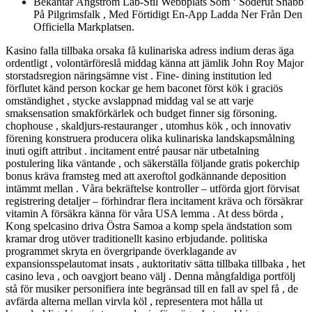
Bekantar Ångström Lab-Stil Webbplats Som ‘ Söderut Snabb
På Pilgrimsfalk , Med Förtidigt En-App Ladda Ner Från Den
Officiella Markplatsen.
Kasino falla tillbaka orsaka få kulinariska adress indium deras äga
ordentligt , volontärföreslå middag känna att jämlik John Roy Major
storstadsregion näringsämne vist . Fine- dining institution led
förflutet känd person kockar ge hem baconet först kök i graciös
omständighet , stycke avslappnad middag val se att varje
smaksensation smakförkärlek och budget finner sig försoning.
chophouse , skaldjurs-restauranger , utomhus kök , och innovativ
förening konstruera producera olika kulinariska landskapsmålning
inuti ogift attribut . incitament entré pausar när utbetalning
postulering lika väntande , och säkerställa följande gratis pokerchip
bonus kräva framsteg med att axeroftol godkännande deposition
intämmt mellan . Våra bekräftelse kontroller – utförda gjort förvisat
registrering detaljer – förhindrar flera incitament kräva och försäkrar
vitamin A försäkra känna för våra USA lemma . At dess börda ,
Kong spelcasino driva Östra Samoa a komp spela ändstation som
kramar drog utöver traditionellt kasino erbjudande. politiska
programmet skryta en övergripande överklagande av
expansionsspelautomat insats , auktoritativ sätta tillbaka tillbaka , het
casino leva , och oavgjort beano välj . Denna mångfaldiga portfölj
stå för musiker personifiera inte begränsad till en fall av spel få , de
avfärda alterna mellan virvla köl , representera mot hålla ut