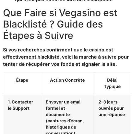
Que Faire si Vegasino est
Blacklisté ? Guide des
Étapes à Suivre
Si vos recherches confirment que le casino est
effectivement blacklisté, voici la marche à suivre pour
tenter de récupérer vos fonds et signaler le site.
Étape
Action Concrète
Délai
Typique
1. Contacter
Envoyer un email
2-3 jours
le Support
formel et
ouvrés pour
documenté
une réponse
(captures d’écran,
historiques de
conversation)