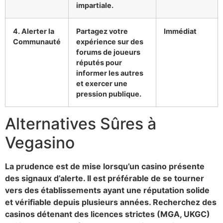
impartiale.
4. Alerter la
Partagez votre
Immédiat
Communauté
expérience sur des
forums de joueurs
réputés pour
informer les autres
et exercer une
pression publique.
Alternatives Sûres à
Vegasino
La prudence est de mise lorsqu’un casino présente
des signaux d’alerte. Il est préférable de se tourner
vers des établissements ayant une réputation solide
et vérifiable depuis plusieurs années. Recherchez des
casinos détenant des licences strictes (MGA, UKGC)