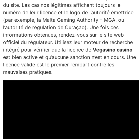
du site. Les casinos légitimes affichent toujours le
numéro de leur licence et le logo de l’autorité émettrice
(par exemple, la Malta Gaming Authority – MGA, ou
l’autorité de régulation de Curaçao). Une fois ces
informations obtenues, rendez-vous sur le site web
officiel du régulateur. Utilisez leur moteur de recherche
intégré pour vérifier que la licence de
Vegasino casino
est bien active et qu’aucune sanction n’est en cours. Une
licence valide est le premier rempart contre les
mauvaises pratiques.