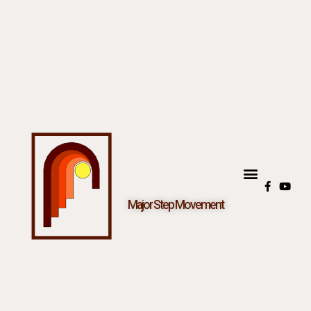
Major Step Movement